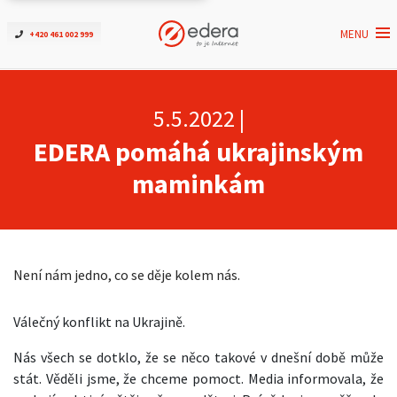
MENU
+420 461 002 999
Ověřit dostupnost
Internet
5.5.2022 |
EDERA pomáhá ukrajinským
ČEZNET TV
maminkám
Podpora
Pro firmy
Není nám jedno, co se děje kolem nás.
Kontakt
Válečný konflikt na Ukrajině.
Nás všech se dotklo, že se něco takové v dnešní době může
stát. Věděli jsme, že chceme pomoct. Media informovala, že