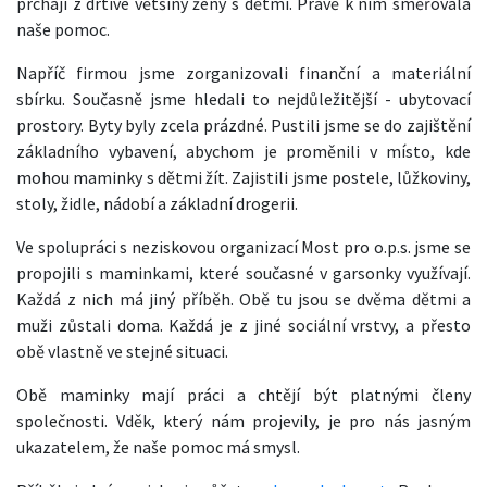
prchají z drtivé většiny ženy s dětmi. Právě k nim směřovala
naše pomoc.
Napříč firmou jsme zorganizovali finanční a materiální
sbírku. Současně jsme hledali to nejdůležitější - ubytovací
prostory. Byty byly zcela prázdné. Pustili jsme se do zajištění
základního vybavení, abychom je proměnili v místo, kde
mohou maminky s dětmi žít. Zajistili jsme postele, lůžkoviny,
stoly, židle, nádobí a základní drogerii.
Ve spolupráci s neziskovou organizací Most pro o.p.s. jsme se
propojili s maminkami, které současné v garsonky využívají.
Každá z nich má jiný příběh. Obě tu jsou se dvěma dětmi a
muži zůstali doma. Každá je z jiné sociální vrstvy, a přesto
obě vlastně ve stejné situaci.
Obě maminky mají práci a chtějí být platnými členy
společnosti. Vděk, který nám projevily, je pro nás jasným
ukazatelem, že naše pomoc má smysl.