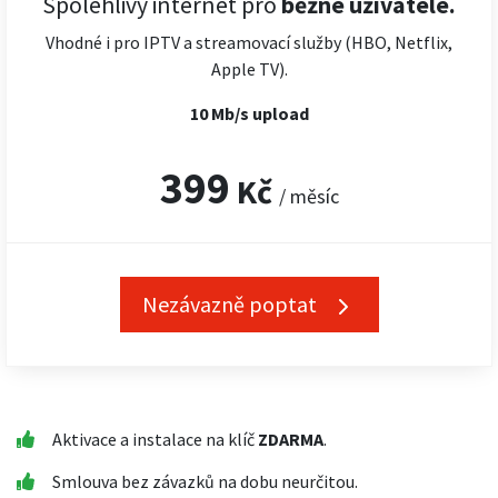
Spolehlivý internet pro
běžné uživatele.
Vhodné i pro IPTV a streamovací služby (HBO, Netflix,
Apple TV).
10 Mb/s upload
399
Kč
/ měsíc
Nezávazně poptat
Aktivace a instalace na klíč
ZDARMA
.
Smlouva bez závazků na dobu neurčitou.