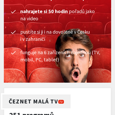
nahrajete si 50 hodin
pořadů jako
na video
pustíte si ji i na dovolené v Česku
i v zahraničí
funguje na 6 zařízeních najednou (TV,
mobil, PC, tablet)
ČEZNET MALÁ TV
TV