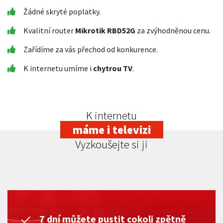
Žádné skryté poplatky.
Kvalitní router
Mikrotik RBD52G
za zvýhodněnou cenu.
Zařídíme za vás přechod od konkurence.
K internetu umíme i
chytrou TV
.
K internetu
máme i televizi
Vyzkoušejte si ji
7 dní můžete pustit cokoli zpětně