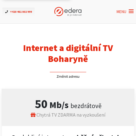
MENU
+420 461 002 999
Ověřit dostupnost
Internet
Internet a digitální TV
ČEZNET TV
Boharyně
Podpora
Změnit adresu
Pro firmy
50
Mb/s
bezdrátově
Kontakt
Chytrá TV ZDARMA na vyzkoušení