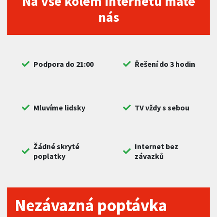
Na vše kolem internetu máte
nás
Podpora do 21:00
Řešení do 3 hodin
Mluvíme lidsky
TV vždy s sebou
Žádné skryté
Internet bez
poplatky
závazků
Nezávazná poptávka