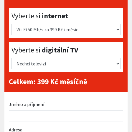
Vyberte si internet
Vyberte si
internet
Vyberte si digitální TV
Vyberte si
digitální TV
Celkem:
399
Kč měsíčně
Jméno a příjmení
Adresa