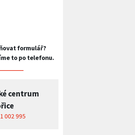
ňovat formulář?
íme to po telefonu.
ké centrum
řice
1 002 995