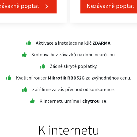
závazně poptat
Nezávazně poptat
Aktivace a instalace na klíč
ZDARMA
.
Smlouva bez závazků na dobu neurčitou.
Žádné skryté poplatky.
Kvalitní router
Mikrotik RBD52G
za zvýhodněnou cenu.
Zařídíme za vás přechod od konkurence.
K internetu umíme i
chytrou TV
.
K internetu