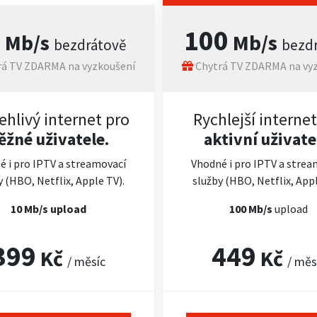
0
100
Mb/s
Mb/s
bezdrátově
bezd
á TV ZDARMA na vyzkoušení
Chytrá TV ZDARMA na vy
ehlivý internet pro
Rychlejší internet
ěžné uživatele.
aktivní uživate
é i pro IPTV a streamovací
Vhodné i pro IPTV a strea
y (HBO, Netflix, Apple TV).
služby (HBO, Netflix, Appl
10 Mb/s upload
100 Mb/s
upload
399
449
Kč
Kč
/ měsíc
/ měs