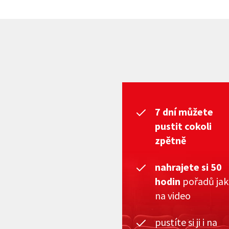
7 dní můžete
pustit cokoli
zpětně
nahrajete si 50
hodin
pořadů ja
na video
pustíte si ji i na