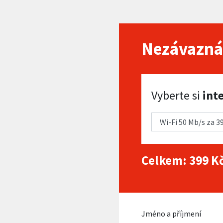
Nezávazná
Vyberte si internet
Vyberte si
int
Celkem:
399
Kč
Jméno a příjmení