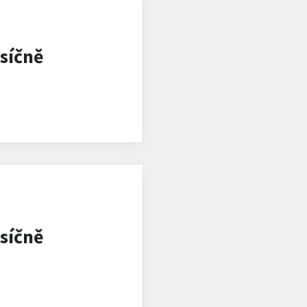
síčně
síčně