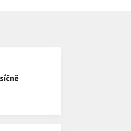
síčně