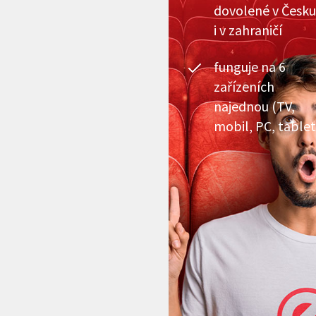
dovolené v Česku
i v zahraničí
funguje na 6
zařízeních
najednou (TV,
mobil, PC, tablet