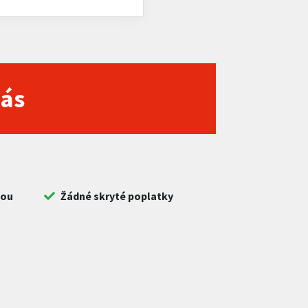
nás
bou
Žádné skryté poplatky