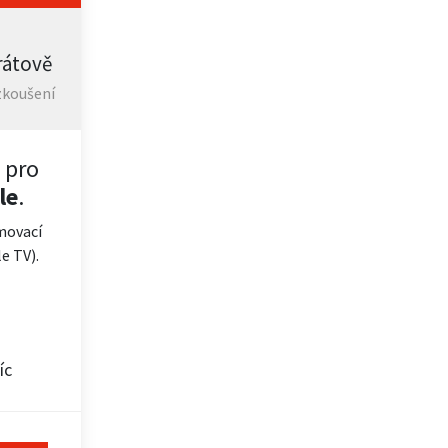
rátově
zkoušení
 pro
le
.
movací
e TV).
íc