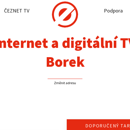
ČEZNET TV
Podpora
it dostupnost
rnet
nternet a digitální 
NET TV
Borek
pora
Změnit adresu
firmy
akt
DOPORUČENÝ TAR