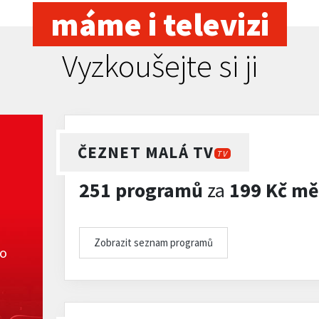
máme i televizi
Vyzkoušejte si ji
ČEZNET MALÁ TV
TV
251 programů
za
199 Kč mě
Zobrazit seznam programů
ko