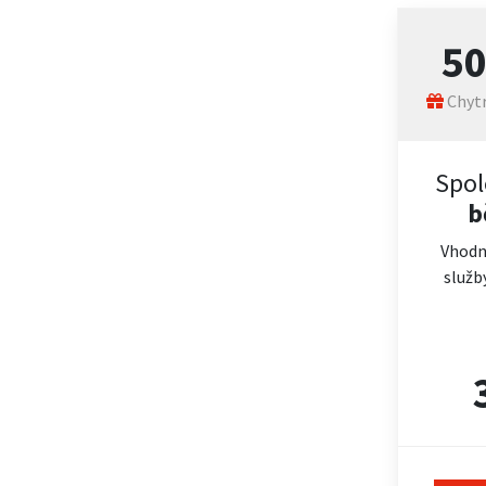
5
Chytr
Spol
b
Vhodn
služb