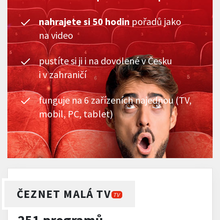
nahrajete si 50 hodin
pořadů jako
na video
pustíte si ji i na dovolené v Česku
i v zahraničí
funguje na 6 zařízeních najednou (TV,
mobil, PC, tablet)
ČEZNET MALÁ TV
TV