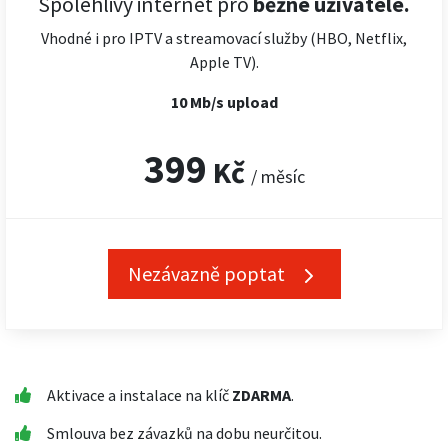
Spolehlivý internet pro
běžné uživatele.
Vhodné i pro IPTV a streamovací služby (HBO, Netflix,
Apple TV).
10 Mb/s upload
399
Kč
/ měsíc
Nezávazně poptat
Aktivace a instalace na klíč
ZDARMA
.
Smlouva bez závazků na dobu neurčitou.