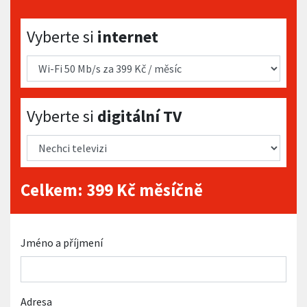
Vyberte si internet
Vyberte si
internet
Vyberte si digitální TV
Vyberte si
digitální TV
Celkem:
399
Kč měsíčně
Jméno a příjmení
Adresa