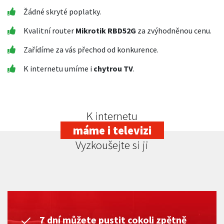
Žádné skryté poplatky.
Kvalitní router
Mikrotik RBD52G
za zvýhodněnou cenu.
Zařídíme za vás přechod od konkurence.
K internetu umíme i
chytrou TV
.
K internetu
máme i televizi
Vyzkoušejte si ji
7 dní můžete pustit cokoli zpětně