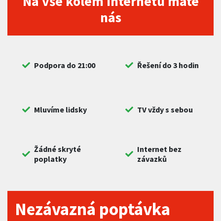
Na vše kolem internetu máte
nás
Podpora do 21:00
Řešení do 3 hodin
Mluvíme lidsky
TV vždy s sebou
Žádné skryté
Internet bez
poplatky
závazků
Nezávazná poptávka