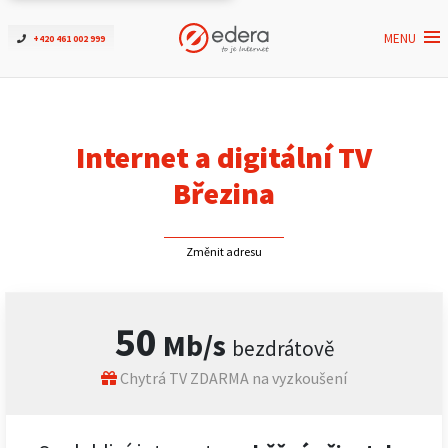
MENU
+420 461 002 999
Ověřit dostupnost
Internet
Internet a digitální TV
ČEZNET TV
Březina
Podpora
Změnit adresu
Pro firmy
50
Mb/s
bezdrátově
Kontakt
Chytrá TV ZDARMA na vyzkoušení