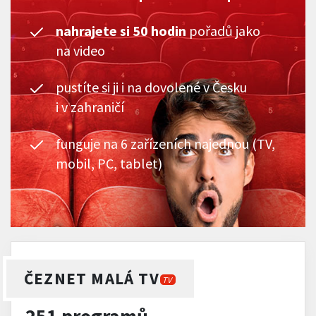
nahrajete si 50 hodin
pořadů jako
na video
pustíte si ji i na dovolené v Česku
i v zahraničí
funguje na 6 zařízeních najednou (TV,
mobil, PC, tablet)
ČEZNET MALÁ TV
TV