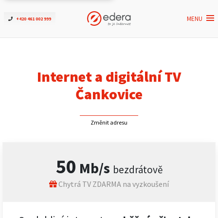
MENU
+420 461 002 999
Ověřit dostupnost
Internet
Internet a digitální TV
ČEZNET TV
Čankovice
Podpora
Změnit adresu
Pro firmy
50
Mb/s
bezdrátově
Kontakt
Chytrá TV ZDARMA na vyzkoušení