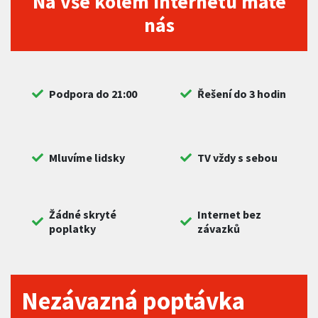
Na vše kolem internetu máte
nás
Podpora do 21:00
Řešení do 3 hodin
Mluvíme lidsky
TV vždy s sebou
Žádné skryté
Internet bez
poplatky
závazků
Nezávazná poptávka