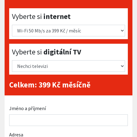
Vyberte si internet
Vyberte si
internet
Vyberte si digitální TV
Vyberte si
digitální TV
Celkem:
399
Kč měsíčně
Jméno a příjmení
Adresa