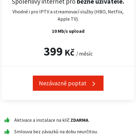
Spolehlivý internet pro
běžné uživatele.
Vhodné i pro IPTV a streamovací služby (HBO, Netflix,
Apple TV).
10 Mb/s upload
399
Kč
/ měsíc
Nezávazně poptat
Aktivace a instalace na klíč
ZDARMA
.
Smlouva bez závazků na dobu neurčitou.