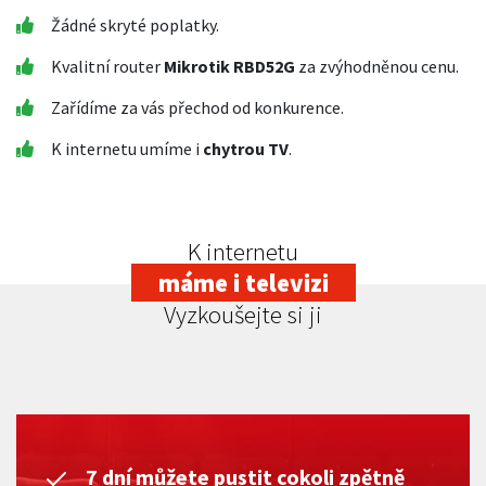
Žádné skryté poplatky.
Kvalitní router
Mikrotik RBD52G
za zvýhodněnou cenu.
Zařídíme za vás přechod od konkurence.
K internetu umíme i
chytrou TV
.
K internetu
máme i televizi
Vyzkoušejte si ji
7 dní můžete pustit cokoli zpětně