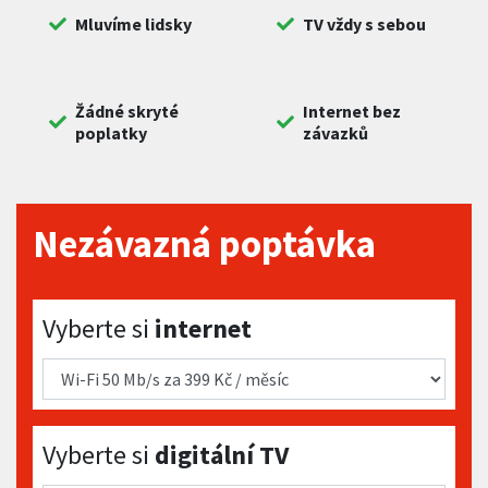
Mluvíme lidsky
TV vždy s sebou
Žádné skryté
Internet bez
poplatky
závazků
Nezávazná poptávka
Vyberte si internet
Vyberte si
internet
Vyberte si digitální TV
Vyberte si
digitální TV