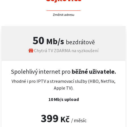
Změnit adresu
50
Mb/s
bezdrátově
Chytrá TV ZDARMA na vyzkoušení
Spolehlivý internet pro
běžné uživatele.
Vhodné i pro IPTV a streamovací služby (HBO, Netflix,
Apple TV).
10 Mb/s upload
399
Kč
/ měsíc