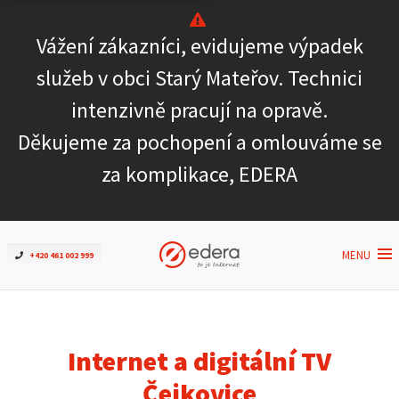
Vážení zákazníci, evidujeme výpadek
Ověřit dostupnost
služeb v obci Starý Mateřov. Technici
intenzivně pracují na opravě.
Internet
Děkujeme za pochopení a omlouváme se
ČEZNET TV
za komplikace, EDERA
Podpora
MENU
+420 461 002 999
Pro firmy
Kontakt
Internet a digitální TV
Čejkovice