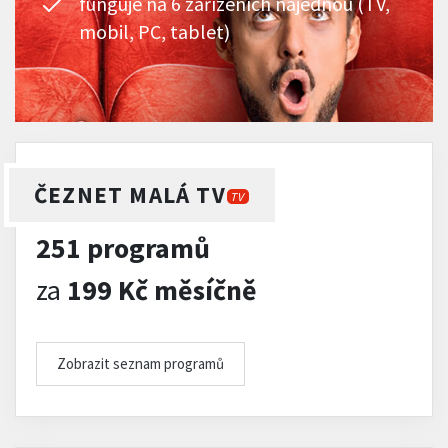
funguje na 6 zařízeních najednou (TV,
mobil, PC, tablet)
ČEZNET MALÁ TV
TV
251 programů
za
199 Kč měsíčně
Zobrazit seznam programů