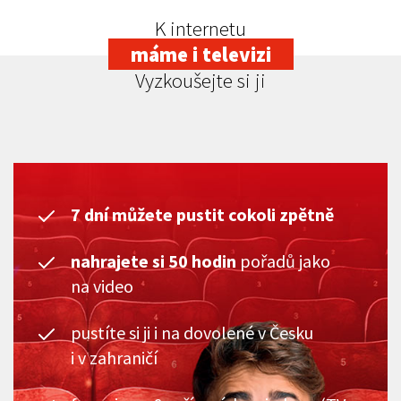
K internetu
máme i televizi
Vyzkoušejte si ji
7 dní můžete pustit cokoli zpětně
nahrajete si 50 hodin
pořadů jako
na video
pustíte si ji i na dovolené v Česku
i v zahraničí