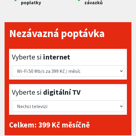
poplatky
závazků
Nezávazná poptávka
Vyberte si internet
Vyberte si
internet
Vyberte si digitální TV
Vyberte si
digitální TV
Celkem:
399
Kč měsíčně