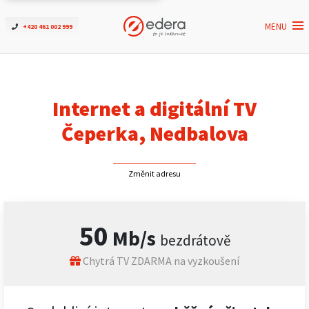
MENU
+420 461 002 999
Ověřit dostupnost
Internet
Internet a digitální TV
ČEZNET TV
Čeperka, Nedbalova
Podpora
Změnit adresu
Pro firmy
50
Mb/s
bezdrátově
Kontakt
Chytrá TV ZDARMA na vyzkoušení