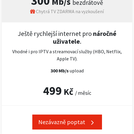
300
Mb/s
bezdrátově
Chytrá TV ZDARMA na vyzkoušení
Ještě rychlejší internet pro
náročné
uživatele
.
Vhodné i pro IPTV a streamovací služby (HBO, Netflix,
Apple TV).
300 Mb/s
upload
499
Kč
/ měsíc
Nezávazně poptat