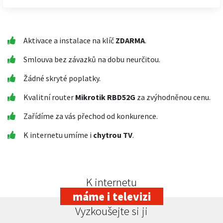
Aktivace a instalace na klíč
ZDARMA
.
Smlouva bez závazků na dobu neurčitou.
Žádné skryté poplatky.
Kvalitní router
Mikrotik RBD52G
za zvýhodněnou cenu.
Zařídíme za vás přechod od konkurence.
K internetu umíme i
chytrou TV
.
K internetu
máme i televizi
Vyzkoušejte si ji