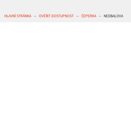
HLAVNÍ STRÁNKA
OVĚŘIT DOSTUPNOST
ČEPERKA
NEDBALOVA