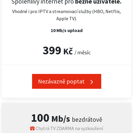
Spolehlivý internet pro
běžné uživatele.
Vhodné i pro IPTV a streamovací služby (HBO, Netflix,
Apple TV).
10 Mb/s upload
399
Kč
/ měsíc
Nezávazně poptat
100
Mb/s
bezdrátově
Chytrá TV ZDARMA na vyzkoušení