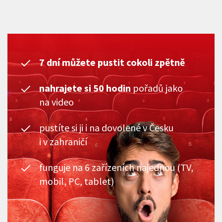
7 dní můžete pustit cokoli zpětně
nahrajete si 50 hodin
pořadů jako
na video
pustíte si ji i na dovolené v Česku
i v zahraničí
funguje na 6 zařízeních najednou (TV,
mobil, PC, tablet)