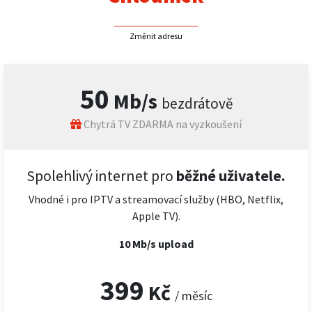
Změnit adresu
50
Mb/s
bezdrátově
Chytrá TV ZDARMA na vyzkoušení
Spolehlivý internet pro
běžné uživatele.
Vhodné i pro IPTV a streamovací služby (HBO, Netflix,
Apple TV).
10 Mb/s upload
399
Kč
/ měsíc