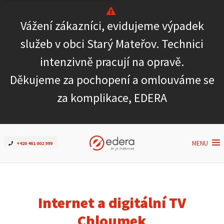
Vážení zákazníci, evidujeme výpadek
Ověřit dostupnost
služeb v obci Starý Mateřov. Technici
intenzivně pracují na opravě.
Internet
Děkujeme za pochopení a omlouváme se
ČEZNET TV
za komplikace, EDERA
Podpora
MENU
+420 461 002 999
Pro firmy
Kontakt
Internet a digitální TV
Chloumek