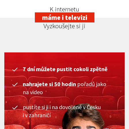
K internetu
máme i televizi
Vyzkoušejte si ji
7 dní můžete pustit cokoli zpětně
nahrajete si 50 hodin
pořadů jako
na video
pustíte si ji i na dovolené v Česku
i v zahraničí