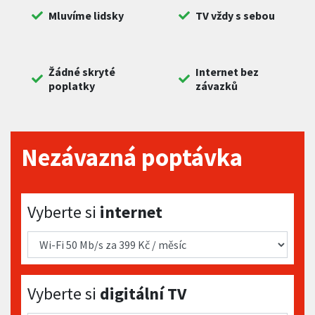
Mluvíme lidsky
TV vždy s sebou
Žádné skryté
Internet bez
poplatky
závazků
Nezávazná poptávka
Vyberte si internet
Vyberte si
internet
Vyberte si digitální TV
Vyberte si
digitální TV