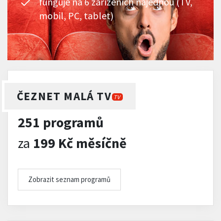
funguje na 6 zařízeních najednou (TV,
mobil, PC, tablet)
ČEZNET MALÁ TV
TV
251 programů
za
199 Kč měsíčně
Zobrazit seznam programů