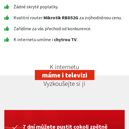
Žádné skryté poplatky.
Kvalitní router
Mikrotik RBD52G
za zvýhodněnou cenu.
Zařídíme za vás přechod od konkurence.
K internetu umíme i
chytrou TV
.
K internetu
máme i televizi
Vyzkoušejte si ji
7 dní můžete pustit cokoli zpětně