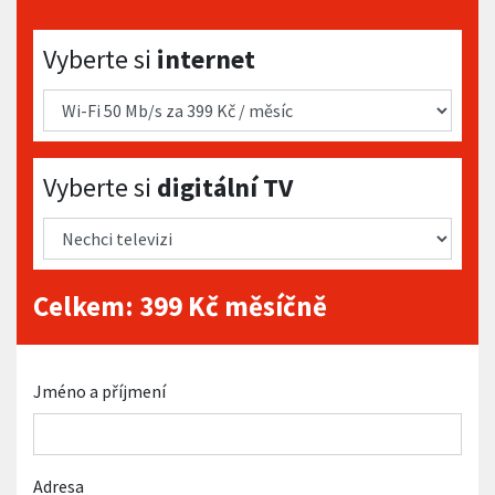
Vyberte si internet
Vyberte si
internet
Vyberte si digitální TV
Vyberte si
digitální TV
Celkem:
399
Kč měsíčně
Jméno a příjmení
Adresa