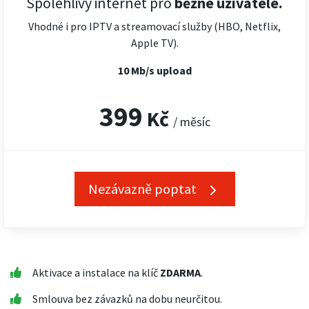
Spolehlivý internet pro
běžné uživatele.
Vhodné i pro IPTV a streamovací služby (HBO, Netflix,
Apple TV).
10 Mb/s upload
399
Kč
/ měsíc
Nezávazně poptat
Aktivace a instalace na klíč
ZDARMA
.
Smlouva bez závazků na dobu neurčitou.