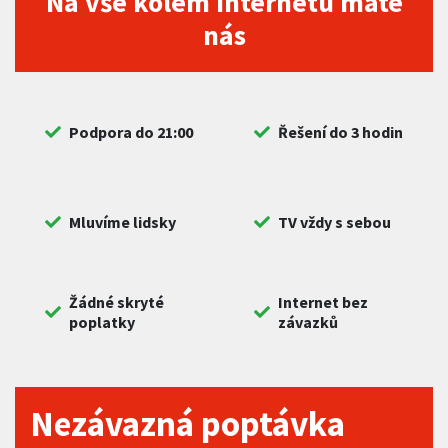
Na vše kolem internetu máte
nás
Podpora do 21:00
Řešení do 3 hodin
Mluvíme lidsky
TV vždy s sebou
Žádné skryté
Internet bez
poplatky
závazků
Nezávazná poptávka