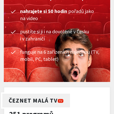
nahrajete si 50 hodin
pořadů jako
na video
pustíte si ji i na dovolené v Česku
i v zahraničí
funguje na 6 zařízeních najednou (TV,
mobil, PC, tablet)
ČEZNET MALÁ TV
TV