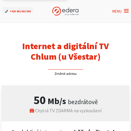
MENU
+420 461 002 999
Ověřit dostupnost
Internet
Internet a digitální TV
ČEZNET TV
Chlum (u Všestar)
Podpora
Změnit adresu
Pro firmy
50
Mb/s
bezdrátově
Kontakt
Chytrá TV ZDARMA na vyzkoušení