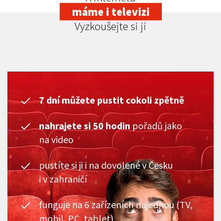
máme i televizi
Vyzkoušejte si ji
7 dní můžete pustit cokoli zpětně
nahrajete si 50 hodin
pořadů jako
na video
pustíte si ji i na dovolené v Česku
i v zahraničí
funguje na 6 zařízeních najednou (TV,
mobil, PC, tablet)