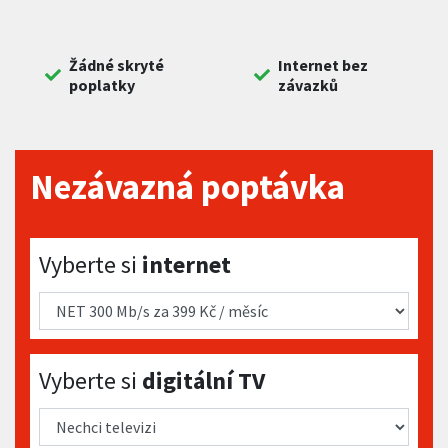
Žádné skryté
Internet bez
poplatky
závazků
Nezávazná poptávka
Vyberte si internet
Vyberte si
internet
Vyberte si digitální TV
Vyberte si
digitální TV