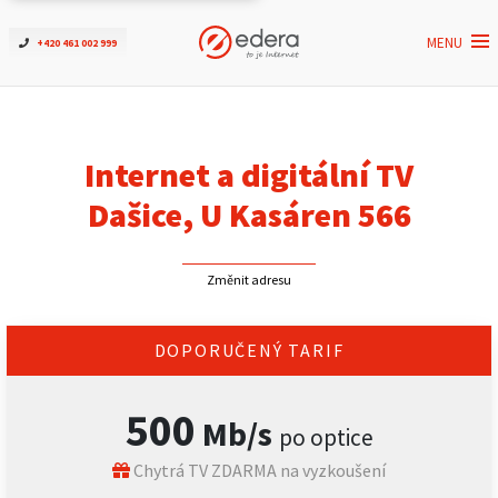
MENU
+420 461 002 999
Ověřit dostupnost
Internet
Internet a digitální TV
ČEZNET TV
Dašice, U Kasáren 566
Podpora
Změnit adresu
Pro firmy
DOPORUČENÝ TARIF
Kontakt
500
Mb/s
po optice
Chytrá TV ZDARMA na vyzkoušení