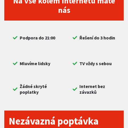
Na vše kolem internetu máte
nás
Podpora do 21:00
Řešení do 3 hodin
Mluvíme lidsky
TV vždy s sebou
Žádné skryté
Internet bez
poplatky
závazků
Nezávazná poptávka