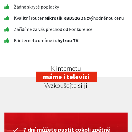
Žádné skryté poplatky.
Kvalitní router
Mikrotik RBD52G
za zvýhodněnou cenu.
Zařídíme za vás přechod od konkurence.
K internetu umíme i
chytrou TV
.
K internetu
máme i televizi
Vyzkoušejte si ji
7 dní můžete pustit cokoli zpětně