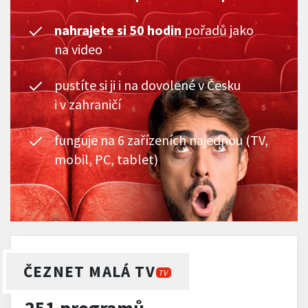
nahrajete si 50 hodin
pořadů jako
na video
pustíte si ji i na dovolené v Česku
i v zahraničí
funguje na 6 zařízeních najednou (TV,
mobil, PC, tablet)
ČEZNET MALÁ TV
TV