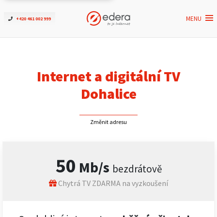
MENU
+420 461 002 999
Ověřit dostupnost
Internet
Internet a digitální TV
ČEZNET TV
Dohalice
Podpora
Změnit adresu
Pro firmy
50
Mb/s
bezdrátově
Kontakt
Chytrá TV ZDARMA na vyzkoušení