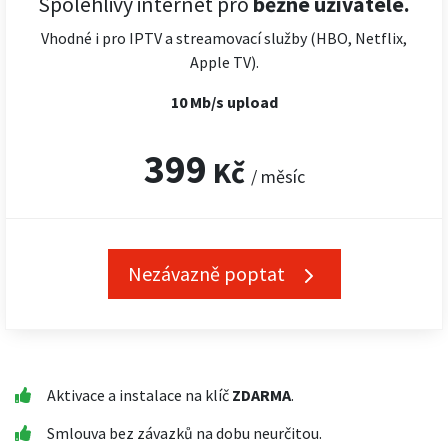
Spolehlivý internet pro
běžné uživatele.
Vhodné i pro IPTV a streamovací služby (HBO, Netflix,
Apple TV).
10 Mb/s upload
399
Kč
/ měsíc
Nezávazně poptat
Aktivace a instalace na klíč
ZDARMA
.
Smlouva bez závazků na dobu neurčitou.