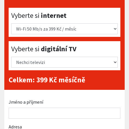
Vyberte si internet
Vyberte si
internet
Vyberte si digitální TV
Vyberte si
digitální TV
Celkem:
399
Kč měsíčně
Jméno a příjmení
Adresa