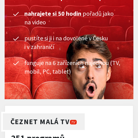
nahrajete si 50 hodin
pořadů jako
na video
pustíte si ji i na dovolené v Česku
i v zahraničí
funguje na 6 zařízeních najednou (TV,
mobil, PC, tablet)
ČEZNET MALÁ TV
TV