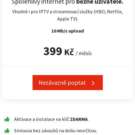
Spolehlivý internet pro
běžné uživatele.
Vhodné i pro IPTV a streamovací služby (HBO, Netflix,
Apple TV).
10 Mb/s upload
399
Kč
/ měsíc
Nezávazně poptat
Aktivace a instalace na klíč
ZDARMA
.
Smlouva bez závazků na dobu neurčitou.