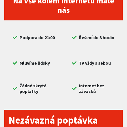
Na vše kolem internetu máte
nás
Podpora do 21:00
Řešení do 3 hodin
Mluvíme lidsky
TV vždy s sebou
Žádné skryté
Internet bez
poplatky
závazků
Nezávazná poptávka