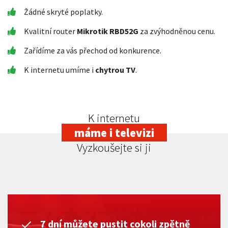
Žádné skryté poplatky.
Kvalitní router
Mikrotik RBD52G
za zvýhodněnou cenu.
Zařídíme za vás přechod od konkurence.
K internetu umíme i
chytrou TV
.
K internetu
máme i televizi
Vyzkoušejte si ji
7 dní můžete pustit cokoli zpětně