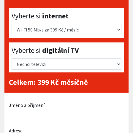
Vyberte si internet
Vyberte si
internet
Vyberte si digitální TV
Vyberte si
digitální TV
Celkem:
399
Kč měsíčně
Jméno a příjmení
Adresa