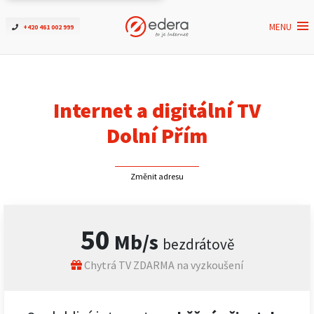
MENU
+420 461 002 999
Ověřit dostupnost
Internet
Internet a digitální TV
ČEZNET TV
Dolní Přím
Podpora
Změnit adresu
Pro firmy
50
Mb/s
bezdrátově
Kontakt
Chytrá TV ZDARMA na vyzkoušení