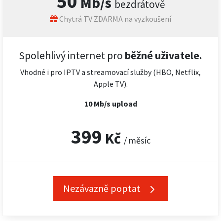
50
Mb/s
bezdrátově
Chytrá TV ZDARMA na vyzkoušení
Spolehlivý internet pro
běžné uživatele.
Vhodné i pro IPTV a streamovací služby (HBO, Netflix,
Apple TV).
10 Mb/s upload
399
Kč
/ měsíc
Nezávazně poptat