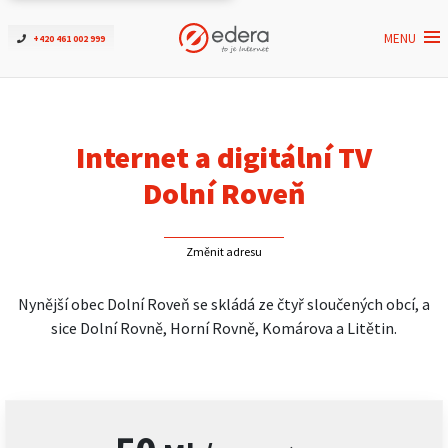
MENU
+420 461 002 999
Ověřit dostupnost
Internet
Internet a digitální TV
ČEZNET TV
Dolní Roveň
Podpora
Změnit adresu
Pro firmy
Nynější obec Dolní Roveň se skládá ze čtyř sloučených obcí, a
sice Dolní Rovně, Horní Rovně, Komárova a Litětin.
Kontakt