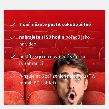
7 dní můžete pustit cokoli zpětně
nahrajete si 50 hodin
pořadů jako
na video
pustíte si ji i na dovolené v Česku
i v zahraničí
funguje na 6 zařízeních najednou (TV,
mobil, PC, tablet)