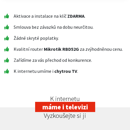
Aktivace a instalace na klíč
ZDARMA
.
Smlouva bez závazků na dobu neurčitou.
Žádné skryté poplatky.
Kvalitní router
Mikrotik RBD52G
za zvýhodněnou cenu.
Zařídíme za vás přechod od konkurence.
K internetu umíme i
chytrou TV
.
K internetu
máme i televizi
Vyzkoušejte si ji