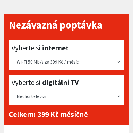
Nezávazná poptávka
Vyberte si internet
Vyberte si
internet
Vyberte si digitální TV
Vyberte si
digitální TV
Celkem:
399
Kč měsíčně