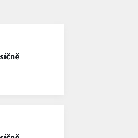
síčně
síčně