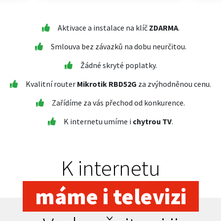
Aktivace a instalace na klíč
ZDARMA
.
Smlouva bez závazků na dobu neurčitou.
Žádné skryté poplatky.
Kvalitní router
Mikrotik RBD52G
za zvýhodněnou cenu.
Zařídíme za vás přechod od konkurence.
K internetu umíme i
chytrou TV
.
K internetu
máme i televizi