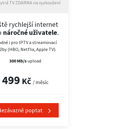
ytrá TV ZDARMA na vyzkoušení
ště rychlejší internet
o
náročné uživatele
.
dné i pro IPTV a streamovací
žby (HBO, Netflix, Apple TV).
300 Mb/s
upload
499
Kč
/ měsíc
Nezávazně poptat