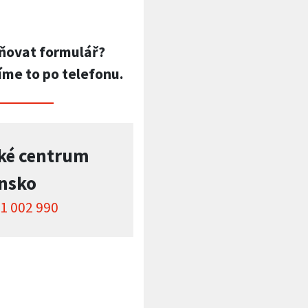
ňovat formulář?
íme to po telefonu.
ké centrum
insko
1 002 990