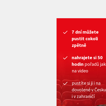
7 dní můžete
pustit cokoli
zpětně
nahrajete si 50
hodin
pořadů ja
na video
pustíte si ji i na
dovolené v Česku
i v zahraničí