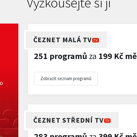
Vyzkoušejte si ji
ČEZNET MALÁ TV
TV
251 programů
za
199 Kč mě
Zobrazit seznam programů
ko
ČEZNET STŘEDNÍ TV
TV
283 programů
za
399 Kč mě