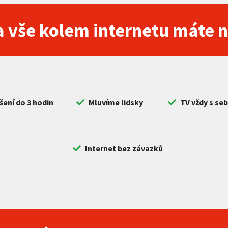
 vše kolem internetu máte 
šení do 3 hodin
Mluvíme lidsky
TV vždy s se
Internet bez závazků