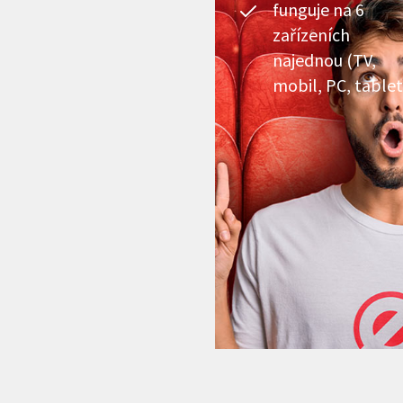
funguje na 6
zařízeních
najednou (TV,
mobil, PC, tablet