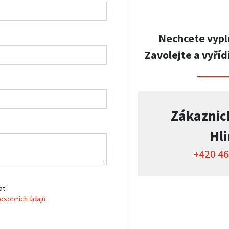
Nechcete vypl
Zavolejte a vyříd
Zákaznic
Hl
+420 46
at"
osobních údajů