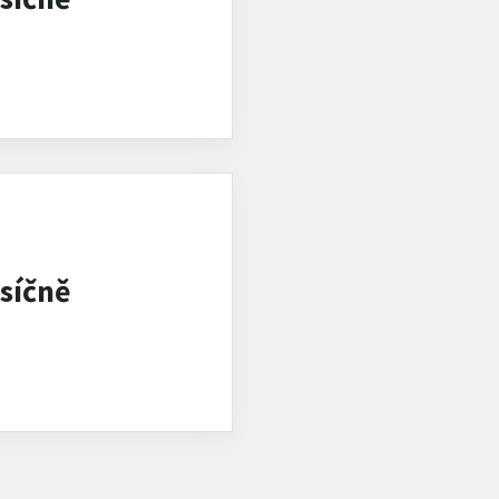
síčně