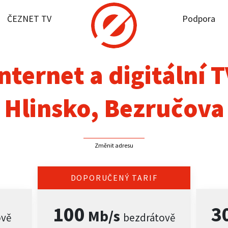
ČEZNET TV
Podpora
it dostupnost
rnet
nternet a digitální 
NET TV
Hlinsko, Bezručova
pora
Změnit adresu
firmy
akt
DOPORUČENÝ TARIF
100
3
Mb/s
ově
bezdrátově