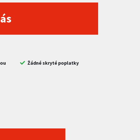
nás
bou
Žádné skryté poplatky