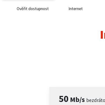
Ověřit dostupnost
Internet
Ověř
Inte
I
ČEZ
Pod
Pro 
Kont
50
Mb/s
bezdrát