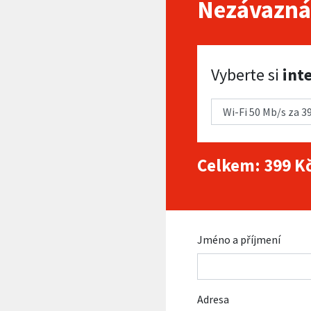
Nezávazná
Vyberte si internet
Vyberte si
int
Celkem:
399
Kč
Jméno a příjmení
Adresa