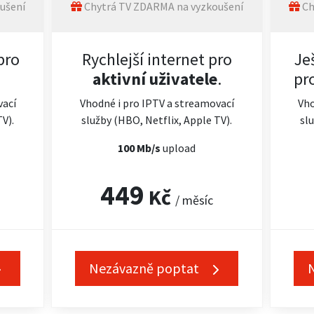
ušení
Chytrá TV ZDARMA na vyzkoušení
Ch
pro
Rychlejší internet pro
Je
aktivní uživatele
.
pr
vací
Vhodné i pro IPTV a streamovací
Vho
TV).
služby (HBO, Netflix, Apple TV).
slu
100 Mb/s
upload
449
Kč
/ měsíc
Nezávazně poptat