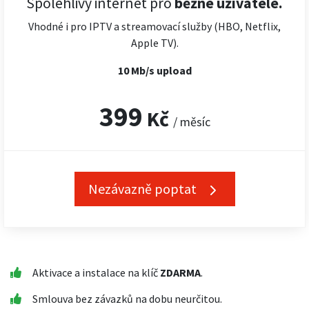
Spolehlivý internet pro
běžné uživatele.
Vhodné i pro IPTV a streamovací služby (HBO, Netflix,
Apple TV).
10 Mb/s upload
399
Kč
/ měsíc
Nezávazně poptat
Aktivace a instalace na klíč
ZDARMA
.
Smlouva bez závazků na dobu neurčitou.