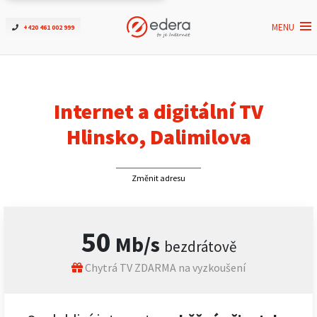
MENU
+420 461 002 999
Ověřit dostupnost
Internet
Internet a digitální TV
ČEZNET TV
Hlinsko, Dalimilova
Podpora
Změnit adresu
Pro firmy
50
Mb/s
bezdrátově
Kontakt
Chytrá TV ZDARMA na vyzkoušení