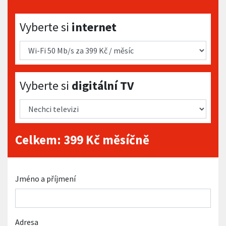
Vyberte si internet
Vyberte si
internet
Vyberte si digitální TV
Vyberte si
digitální TV
Celkem:
399
Kč měsíčně
Jméno a příjmení
Adresa