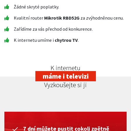
Žádné skryté poplatky.
Kvalitní router
Mikrotik RBD52G
za zvýhodněnou cenu.
Zařídíme za vás přechod od konkurence.
K internetu umíme i
chytrou TV
.
K internetu
máme i televizi
Vyzkoušejte si ji
7 dní můžete pustit cokoli zpětně