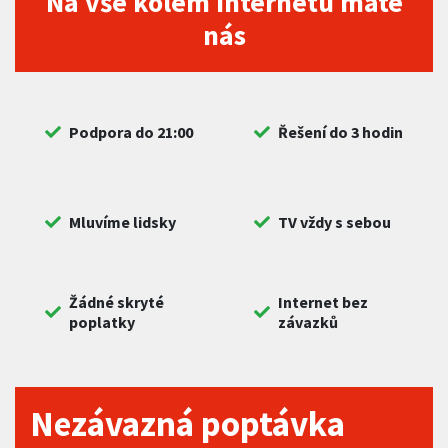
Na vše kolem internetu máte
nás
Podpora do 21:00
Řešení do 3 hodin
Mluvíme lidsky
TV vždy s sebou
Žádné skryté
Internet bez
poplatky
závazků
Nezávazná poptávka