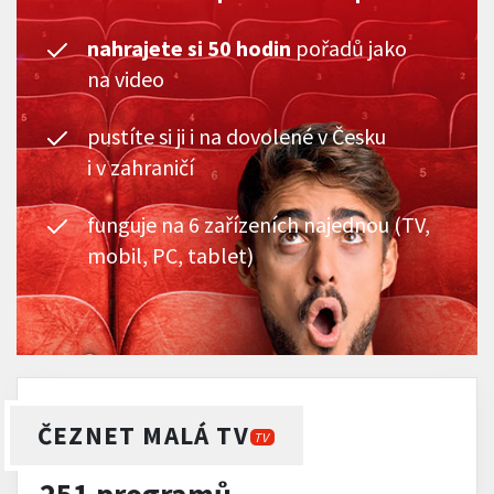
nahrajete si 50 hodin
pořadů jako
na video
pustíte si ji i na dovolené v Česku
i v zahraničí
funguje na 6 zařízeních najednou (TV,
mobil, PC, tablet)
ČEZNET MALÁ TV
TV