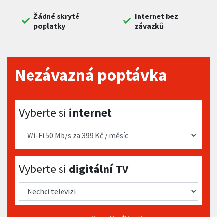
Žádné skryté
Internet bez
poplatky
závazků
Nezávazná poptávka
Vyberte si internet
Vyberte si
internet
Vyberte si digitální TV
Vyberte si
digitální TV