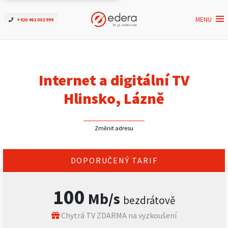
MENU
+420 461 002 999
Ověřit dostupnost
Internet
Internet a digitální TV
ČEZNET TV
Hlinsko, Lázně
Podpora
Změnit adresu
Pro firmy
DOPORUČENÝ TARIF
Kontakt
100
Mb/s
bezdrátově
Chytrá TV ZDARMA na vyzkoušení