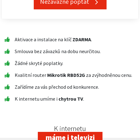
Nezávazně poptat
Aktivace a instalace na klíč
ZDARMA
.
Smlouva bez závazků na dobu neurčitou.
Žádné skryté poplatky.
Kvalitní router
Mikrotik RBD52G
za zvýhodněnou cenu.
Zařídíme za vás přechod od konkurence.
K internetu umíme i
chytrou TV
.
K internetu
máme i televizi