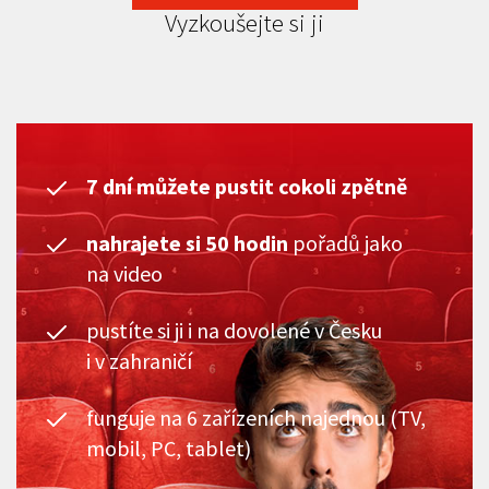
Vyzkoušejte si ji
7 dní můžete pustit cokoli zpětně
nahrajete si 50 hodin
pořadů jako
na video
pustíte si ji i na dovolené v Česku
i v zahraničí
funguje na 6 zařízeních najednou (TV,
mobil, PC, tablet)