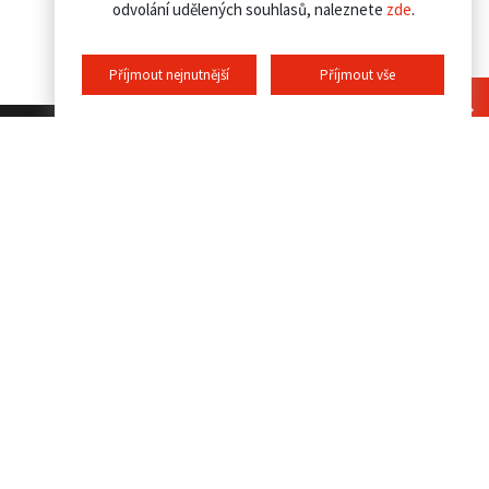
odvolání udělených souhlasů, naleznete
zde
.
Příjmout nejnutnější
Příjmout vše