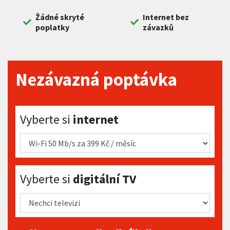
Žádné skryté
Internet bez
poplatky
závazků
Nezávazná poptávka
Vyberte si internet
Vyberte si
internet
Vyberte si digitální TV
Vyberte si
digitální TV