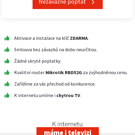
Nezávazně poptat
Aktivace a instalace na klíč
ZDARMA
.
Smlouva bez závazků na dobu neurčitou.
Žádné skryté poplatky.
Kvalitní router
Mikrotik RBD52G
za zvýhodněnou cenu.
Zařídíme za vás přechod od konkurence.
K internetu umíme i
chytrou TV
.
K internetu
máme i televizi