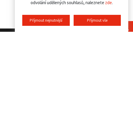
odvolání udělených souhlasů, naleznete
zde
.
Příjmout nejnutnější
Příjmout vše