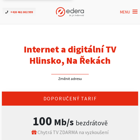
MENU
+420 461 002 999
Ověřit dostupnost
Internet
Internet a digitální TV
ČEZNET TV
Hlinsko, Na Řekách
Podpora
Změnit adresu
Pro firmy
DOPORUČENÝ TARIF
Kontakt
100
Mb/s
bezdrátově
Chytrá TV ZDARMA na vyzkoušení