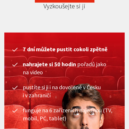
Vyzkoušejte si ji
7 dní můžete pustit cokoli zpětně
nahrajete si 50 hodin
pořadů jako
na video
pustíte si ji i na dovolené v Česku
i v zahraničí
funguje na 6 zařízeních najednou (TV,
mobil, PC, tablet)