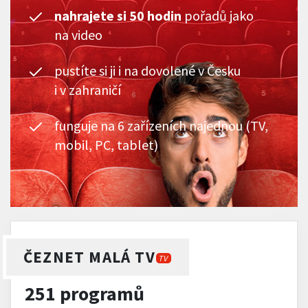
nahrajete si 50 hodin
pořadů jako
na video
pustíte si ji i na dovolené v Česku
i v zahraničí
funguje na 6 zařízeních najednou (TV,
mobil, PC, tablet)
ČEZNET MALÁ TV
TV
251 programů