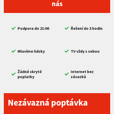
nás
Podpora do 21:00
Řešení do 3 hodin
Mluvíme lidsky
TV vždy s sebou
Žádné skryté
Internet bez
poplatky
závazků
Nezávazná poptávka