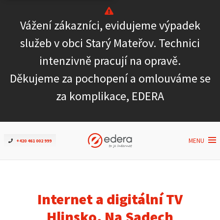
Vážení zákazníci, evidujeme výpadek
Ověřit dostupnost
služeb v obci Starý Mateřov. Technici
intenzivně pracují na opravě.
Internet
Děkujeme za pochopení a omlouváme se
ČEZNET TV
za komplikace, EDERA
Podpora
MENU
+420 461 002 999
Pro firmy
Kontakt
Internet a digitální TV
Hlinsko, Na Sadech