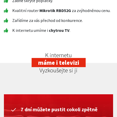
Žádné skryté poplatky.
Kvalitní router
Mikrotik RBD52G
za zvýhodněnou cenu.
Zařídíme za vás přechod od konkurence.
K internetu umíme i
chytrou TV
.
K internetu
máme i televizi
Vyzkoušejte si ji
7 dní můžete pustit cokoli zpětně