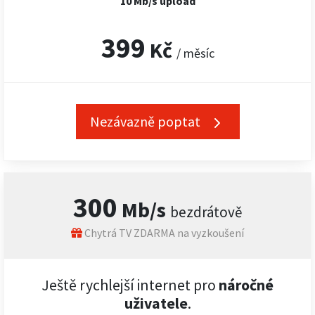
10 Mb/s upload
399
Kč
/ měsíc
Nezávazně poptat
300
Mb/s
bezdrátově
Chytrá TV ZDARMA na vyzkoušení
Ještě rychlejší internet pro
náročné
uživatele
.