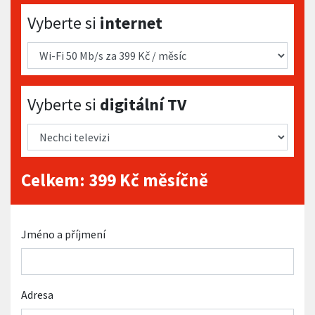
Vyberte si internet
Vyberte si
internet
Vyberte si digitální TV
Vyberte si
digitální TV
Celkem:
399
Kč měsíčně
Jméno a příjmení
Adresa