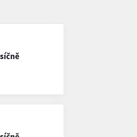
síčně
síčně