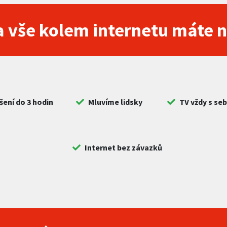
 vše kolem internetu máte 
šení do 3 hodin
Mluvíme lidsky
TV vždy s se
Internet bez závazků