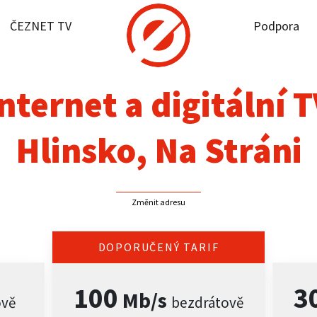
ČEZNET TV
Podpora
it dostupnost
rnet
nternet a digitální 
NET TV
Hlinsko, Na Stráni
pora
Změnit adresu
firmy
akt
DOPORUČENÝ TARIF
100
3
Mb/s
ově
bezdrátově