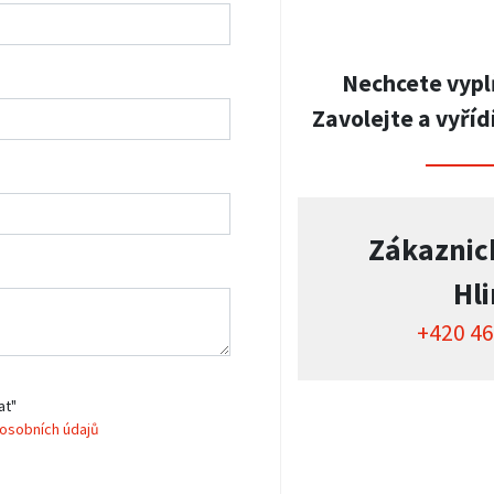
Nechcete vypl
Zavolejte a vyříd
Zákaznic
Hl
+420 46
at"
osobních údajů