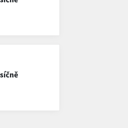
síčně