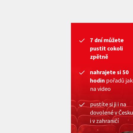
7 dní můžete
pustit cokoli
zpětně
nahrajete si 50
hodin
pořadů ja
na video
pustíte si ji i na
dovolené v Česku
i v zahraničí