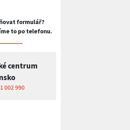
ňovat formulář?
íme to po telefonu.
ké centrum
insko
1 002 990