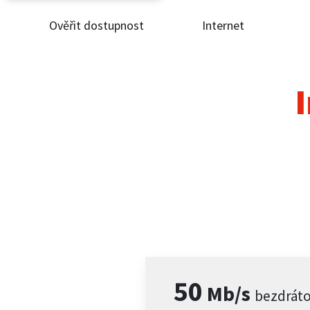
Ověřit dostupnost
Internet
Ověř
Inte
I
ČEZ
Pod
Pro 
Kont
50
Mb/s
bezdrát