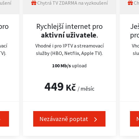
ušení
Chytrá TV ZDARMA na vyzkoušení
Ch
pro
Rychlejší internet pro
Je
aktivní uživatele
.
pr
vací
Vhodné i pro IPTV a streamovací
Vho
TV).
služby (HBO, Netflix, Apple TV).
slu
100 Mb/s
upload
449
Kč
/ měsíc
Nezávazně poptat