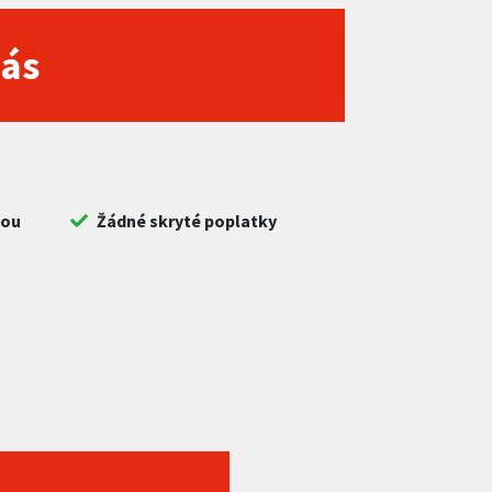
nás
bou
Žádné skryté poplatky