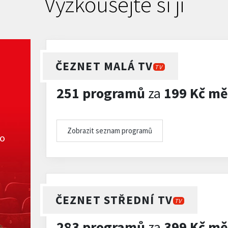
Vyzkoušejte si ji
ČEZNET MALÁ TV
TV
251 programů
za
199 Kč mě
Zobrazit seznam programů
ko
ČEZNET STŘEDNÍ TV
TV
283 programů
za
399 Kč mě