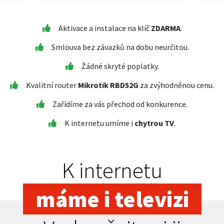
Aktivace a instalace na klíč
ZDARMA
.
Smlouva bez závazků na dobu neurčitou.
Žádné skryté poplatky.
Kvalitní router
Mikrotik RBD52G
za zvýhodněnou cenu.
Zařídíme za vás přechod od konkurence.
K internetu umíme i
chytrou TV
.
K internetu
máme i televizi