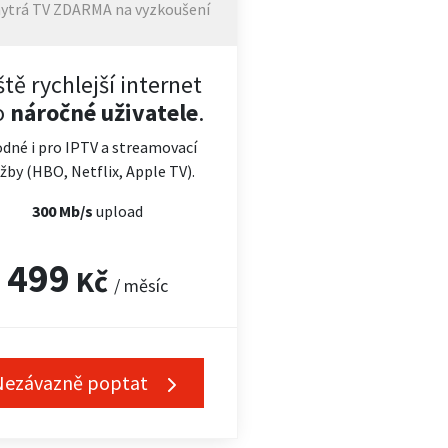
ytrá TV ZDARMA na vyzkoušení
ště rychlejší internet
o
náročné uživatele
.
dné i pro IPTV a streamovací
žby (HBO, Netflix, Apple TV).
300 Mb/s
upload
499
Kč
/ měsíc
Nezávazně poptat