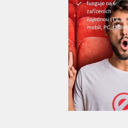
funguje na 6
zařízeních
najednou (TV,
mobil, PC, tablet