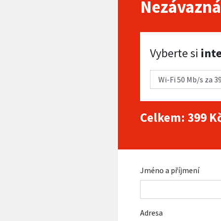
Nezávazná
Vyberte si internet
Vyberte si
int
Celkem:
399
Kč
Jméno a příjmení
Adresa