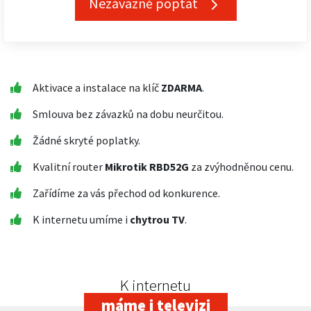
Nezávazně poptat
Aktivace a instalace na klíč
ZDARMA
.
Smlouva bez závazků na dobu neurčitou.
Žádné skryté poplatky.
Kvalitní router
Mikrotik RBD52G
za zvýhodněnou cenu.
Zařídíme za vás přechod od konkurence.
K internetu umíme i
chytrou TV
.
K internetu
máme i televizi