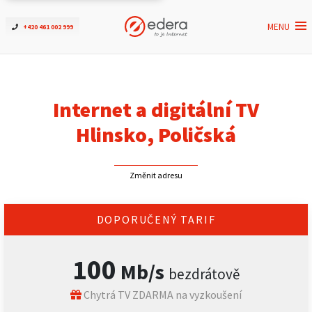
MENU
+420 461 002 999
Ověřit dostupnost
Internet
Internet a digitální TV
ČEZNET TV
Hlinsko, Poličská
Podpora
Změnit adresu
Pro firmy
DOPORUČENÝ TARIF
Kontakt
100
Mb/s
bezdrátově
Chytrá TV ZDARMA na vyzkoušení