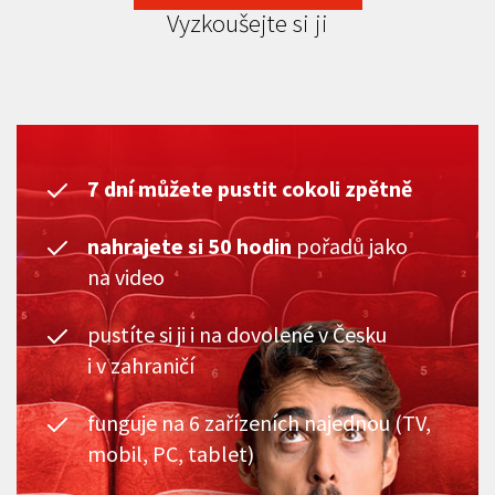
Vyzkoušejte si ji
7 dní můžete pustit cokoli zpětně
nahrajete si 50 hodin
pořadů jako
na video
pustíte si ji i na dovolené v Česku
i v zahraničí
funguje na 6 zařízeních najednou (TV,
mobil, PC, tablet)