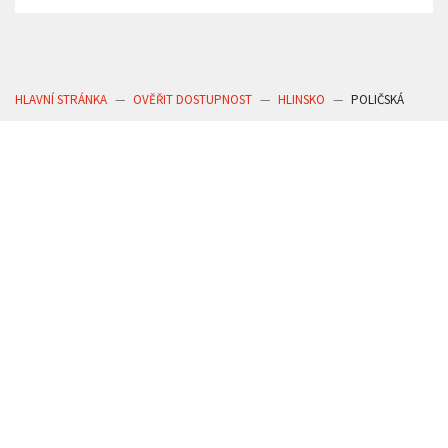
HLAVNÍ STRÁNKA
OVĚŘIT DOSTUPNOST
HLINSKO
POLIČSKÁ