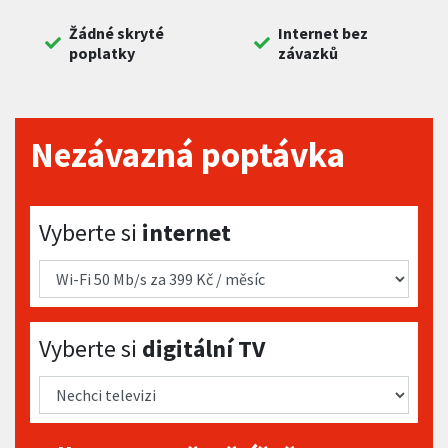
Žádné skryté
Internet bez
poplatky
závazků
Nezávazná poptávka
Vyberte si internet
Vyberte si
internet
Vyberte si digitální TV
Vyberte si
digitální TV