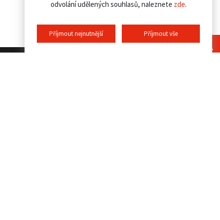
odvolání udělených souhlasů, naleznete
zde
.
Příjmout nejnutnější
Příjmout vše