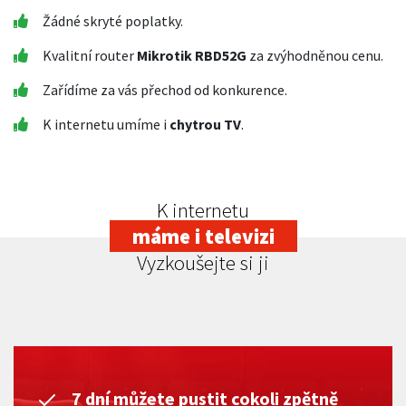
Žádné skryté poplatky.
Kvalitní router
Mikrotik RBD52G
za zvýhodněnou cenu.
Zařídíme za vás přechod od konkurence.
K internetu umíme i
chytrou TV
.
K internetu
máme i televizi
Vyzkoušejte si ji
7 dní můžete pustit cokoli zpětně