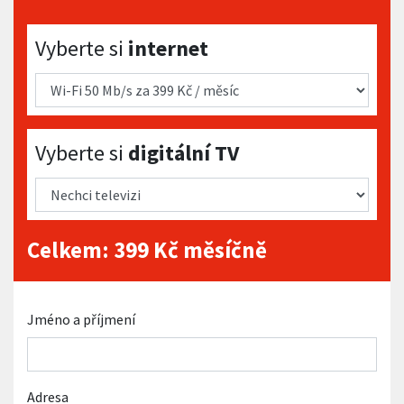
Vyberte si internet
Vyberte si
internet
Vyberte si digitální TV
Vyberte si
digitální TV
Celkem:
399
Kč měsíčně
Jméno a příjmení
Adresa