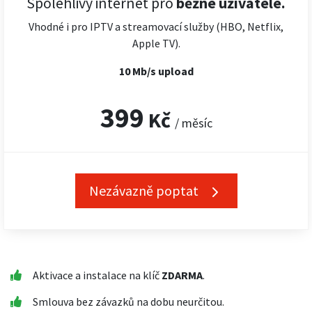
Spolehlivý internet pro
běžné uživatele.
Vhodné i pro IPTV a streamovací služby (HBO, Netflix,
Apple TV).
10 Mb/s upload
399
Kč
/ měsíc
Nezávazně poptat
Aktivace a instalace na klíč
ZDARMA
.
Smlouva bez závazků na dobu neurčitou.