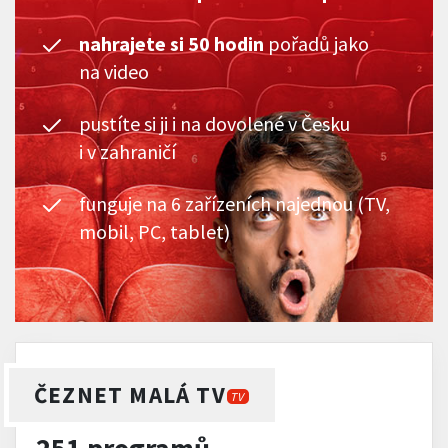
nahrajete si 50 hodin
pořadů jako
na video
pustíte si ji i na dovolené v Česku
i v zahraničí
funguje na 6 zařízeních najednou (TV,
mobil, PC, tablet)
ČEZNET MALÁ TV
TV