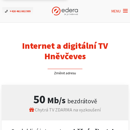
MENU
+420 461 002 999
Ověřit dostupnost
Internet
Internet a digitální TV
ČEZNET TV
Hněvčeves
Podpora
Změnit adresu
Pro firmy
50
Mb/s
bezdrátově
Kontakt
Chytrá TV ZDARMA na vyzkoušení