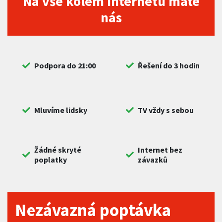
Na vše kolem internetu máte
nás
Podpora do 21:00
Řešení do 3 hodin
Mluvíme lidsky
TV vždy s sebou
Žádné skryté
Internet bez
poplatky
závazků
Nezávazná poptávka