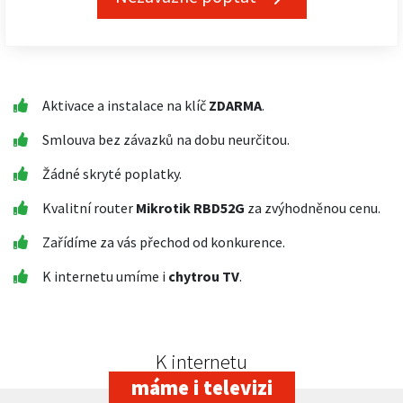
Aktivace a instalace na klíč
ZDARMA
.
Smlouva bez závazků na dobu neurčitou.
Žádné skryté poplatky.
Kvalitní router
Mikrotik RBD52G
za zvýhodněnou cenu.
Zařídíme za vás přechod od konkurence.
K internetu umíme i
chytrou TV
.
K internetu
máme i televizi