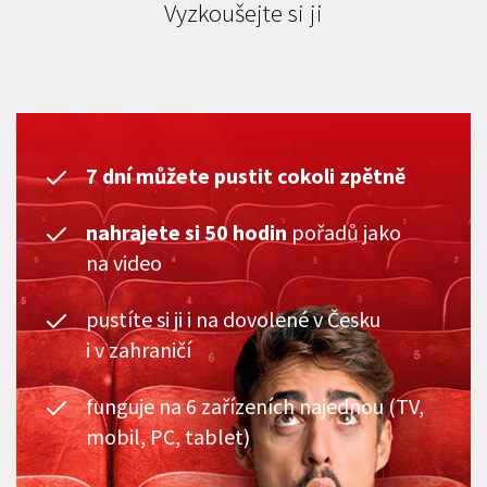
Vyzkoušejte si ji
7 dní můžete pustit cokoli zpětně
nahrajete si 50 hodin
pořadů jako
na video
pustíte si ji i na dovolené v Česku
i v zahraničí
funguje na 6 zařízeních najednou (TV,
mobil, PC, tablet)