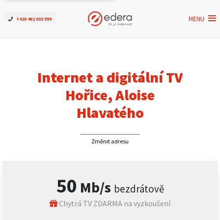
MENU
+420 461 002 999
Ověřit dostupnost
Internet
Internet a digitální TV
ČEZNET TV
Hořice, Aloise
Hlavatého
Podpora
Změnit adresu
Pro firmy
Kontakt
50
Mb/s
bezdrátově
Chytrá TV ZDARMA na vyzkoušení