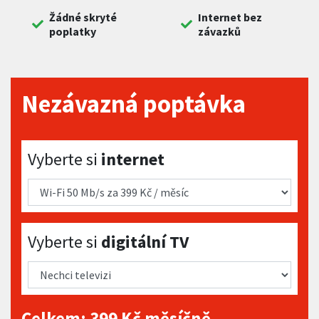
Žádné skryté
Internet bez
poplatky
závazků
Nezávazná poptávka
Vyberte si internet
Vyberte si
internet
Vyberte si digitální TV
Vyberte si
digitální TV
Celkem:
399
Kč měsíčně