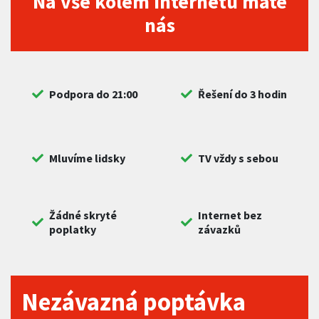
Na vše kolem internetu máte
nás
Podpora do 21:00
Řešení do 3 hodin
Mluvíme lidsky
TV vždy s sebou
Žádné skryté
Internet bez
poplatky
závazků
Nezávazná poptávka