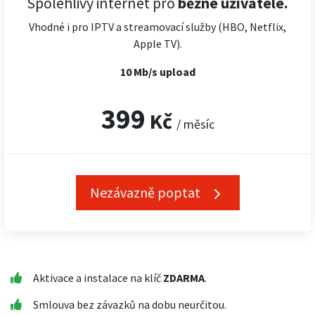
Spolehlivý internet pro
běžné uživatele.
Vhodné i pro IPTV a streamovací služby (HBO, Netflix,
Apple TV).
10 Mb/s upload
399
Kč
/ měsíc
Nezávazně poptat
Aktivace a instalace na klíč
ZDARMA
.
Smlouva bez závazků na dobu neurčitou.