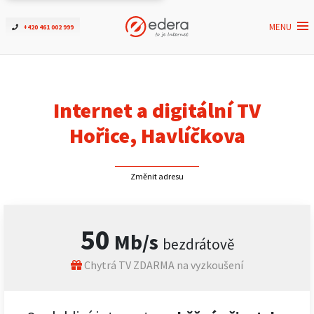
MENU
+420 461 002 999
Ověřit dostupnost
Internet
Internet a digitální TV
ČEZNET TV
Hořice, Havlíčkova
Podpora
Změnit adresu
Pro firmy
50
Mb/s
bezdrátově
Kontakt
Chytrá TV ZDARMA na vyzkoušení