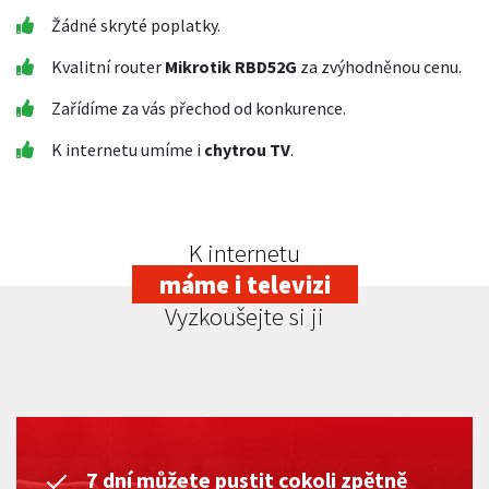
Žádné skryté poplatky.
Kvalitní router
Mikrotik RBD52G
za zvýhodněnou cenu.
Zařídíme za vás přechod od konkurence.
K internetu umíme i
chytrou TV
.
K internetu
máme i televizi
Vyzkoušejte si ji
7 dní můžete pustit cokoli zpětně