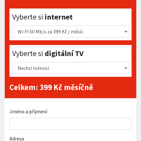
Vyberte si internet
Vyberte si
internet
Vyberte si digitální TV
Vyberte si
digitální TV
Celkem:
399
Kč měsíčně
Jméno a příjmení
Adresa