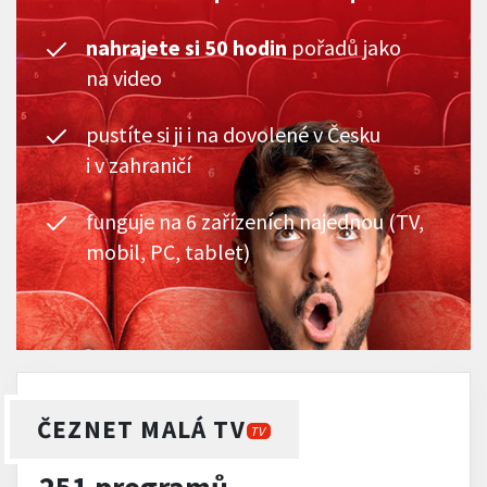
nahrajete si 50 hodin
pořadů jako
na video
pustíte si ji i na dovolené v Česku
i v zahraničí
funguje na 6 zařízeních najednou (TV,
mobil, PC, tablet)
ČEZNET MALÁ TV
TV