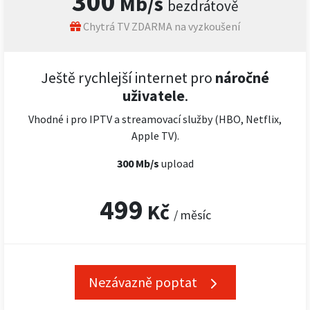
300
Mb/s
bezdrátově
Chytrá TV ZDARMA na vyzkoušení
Ještě rychlejší internet pro
náročné
uživatele
.
Vhodné i pro IPTV a streamovací služby (HBO, Netflix,
Apple TV).
300 Mb/s
upload
499
Kč
/ měsíc
Nezávazně poptat