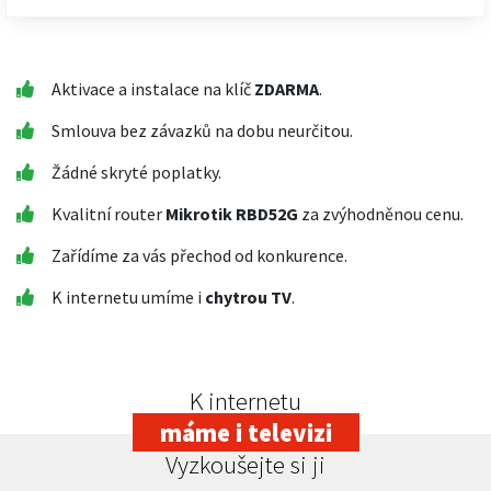
Aktivace a instalace na klíč
ZDARMA
.
Smlouva bez závazků na dobu neurčitou.
Žádné skryté poplatky.
Kvalitní router
Mikrotik RBD52G
za zvýhodněnou cenu.
Zařídíme za vás přechod od konkurence.
K internetu umíme i
chytrou TV
.
K internetu
máme i televizi
Vyzkoušejte si ji