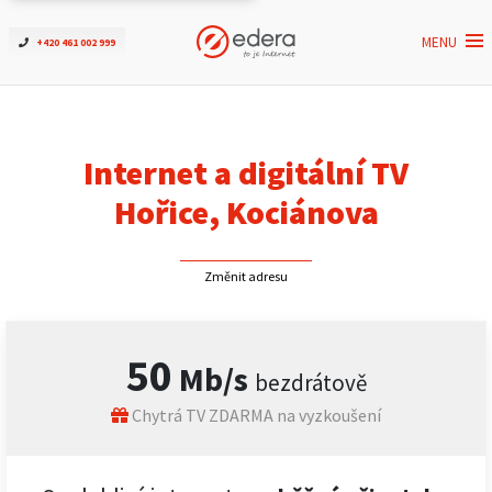
MENU
+420 461 002 999
Ověřit dostupnost
Internet
Internet a digitální TV
ČEZNET TV
Hořice, Kociánova
Podpora
Změnit adresu
Pro firmy
50
Mb/s
bezdrátově
Kontakt
Chytrá TV ZDARMA na vyzkoušení