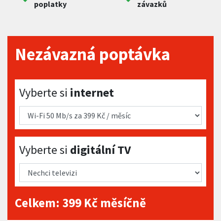
poplatky
závazků
Nezávazná poptávka
Vyberte si internet
Vyberte si
internet
Vyberte si digitální TV
Vyberte si
digitální TV
Celkem:
399
Kč měsíčně