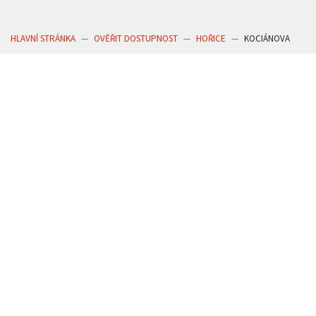
HLAVNÍ STRÁNKA
OVĚŘIT DOSTUPNOST
HOŘICE
KOCIÁNOVA