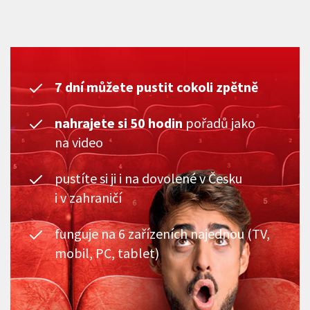
7 dní můžete pustit cokoli zpětně
nahrajete si 50 hodin
pořadů jako
na video
pustíte si ji i na dovolené v Česku
i v zahraničí
funguje na 6 zařízeních najednou (TV,
mobil, PC, tablet)