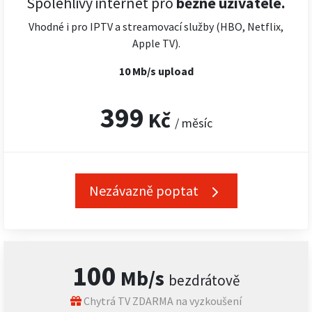
Spolehlivý internet pro
běžné uživatele.
Vhodné i pro IPTV a streamovací služby (HBO, Netflix,
Apple TV).
10 Mb/s upload
399
Kč
/ měsíc
Nezávazně poptat
100
Mb/s
bezdrátově
Chytrá TV ZDARMA na vyzkoušení