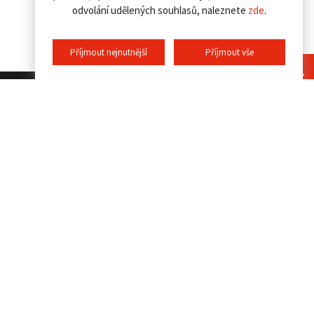
odvolání udělených souhlasů, naleznete
zde
.
Příjmout nejnutnější
Příjmout vše