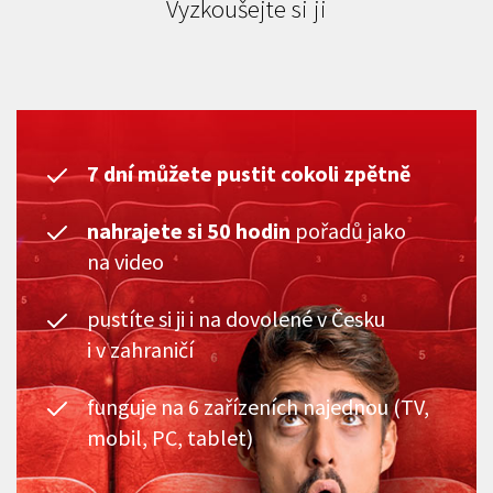
Vyzkoušejte si ji
7 dní můžete pustit cokoli zpětně
nahrajete si 50 hodin
pořadů jako
na video
pustíte si ji i na dovolené v Česku
i v zahraničí
funguje na 6 zařízeních najednou (TV,
mobil, PC, tablet)