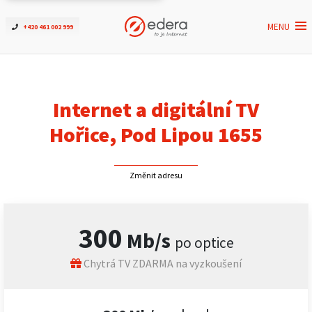
MENU
+420 461 002 999
Ověřit dostupnost
Internet
Internet a digitální TV
ČEZNET TV
Hořice, Pod Lipou 1655
Podpora
Změnit adresu
Pro firmy
300
Mb/s
po optice
Kontakt
Chytrá TV ZDARMA na vyzkoušení