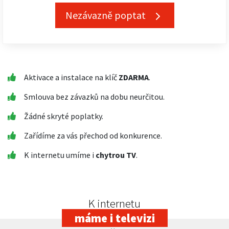
Nezávazně poptat
Aktivace a instalace na klíč
ZDARMA
.
Smlouva bez závazků na dobu neurčitou.
Žádné skryté poplatky.
Zařídíme za vás přechod od konkurence.
K internetu umíme i
chytrou TV
.
K internetu
máme i televizi