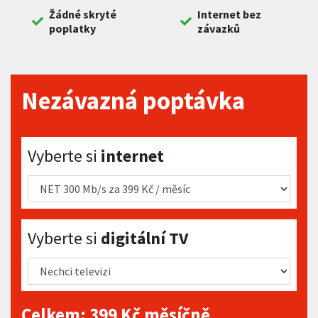
Žádné skryté
Internet bez
poplatky
závazků
Nezávazná poptávka
Vyberte si internet
Vyberte si
internet
Vyberte si digitální TV
Vyberte si
digitální TV
Celkem:
399
Kč měsíčně