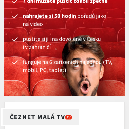
7 dní můžete pustit cokoli zpětně
nahrajete si 50 hodin
pořadů jako
na video
pustíte si ji i na dovolené v Česku
i v zahraničí
funguje na 6 zařízeních najednou (TV,
mobil, PC, tablet)
ČEZNET MALÁ TV
TV