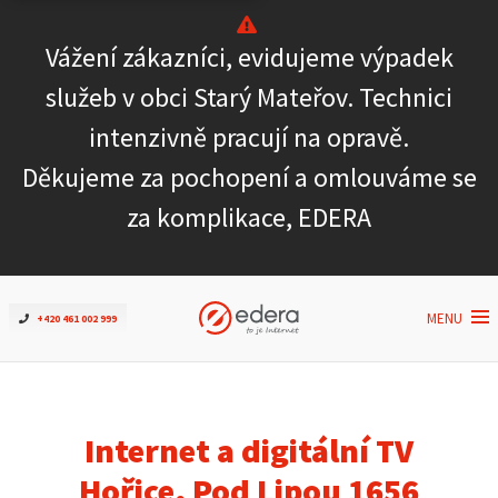
Vážení zákazníci, evidujeme výpadek
Ověřit dostupnost
služeb v obci Starý Mateřov. Technici
intenzivně pracují na opravě.
Internet
Děkujeme za pochopení a omlouváme se
ČEZNET TV
za komplikace, EDERA
Podpora
MENU
+420 461 002 999
Pro firmy
Kontakt
Internet a digitální TV
Hořice, Pod Lipou 1656