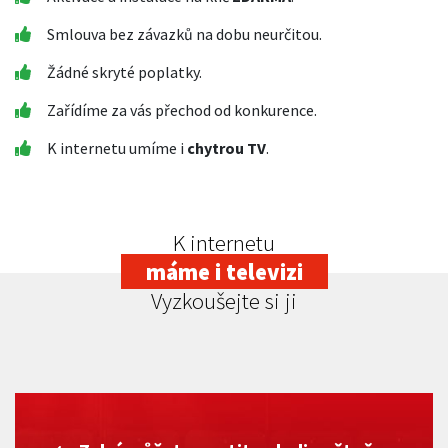
Smlouva bez závazků na dobu neurčitou.
Žádné skryté poplatky.
Zařídíme za vás přechod od konkurence.
K internetu umíme i
chytrou TV
.
K internetu
máme i televizi
Vyzkoušejte si ji