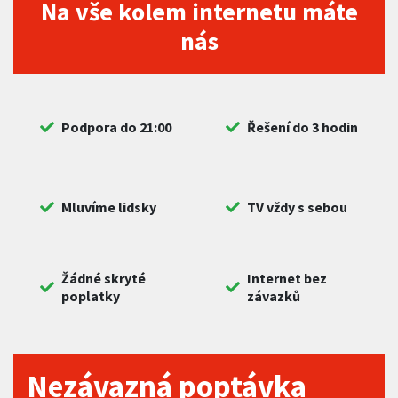
Na vše kolem internetu máte
nás
Podpora do 21:00
Řešení do 3 hodin
Mluvíme lidsky
TV vždy s sebou
Žádné skryté
Internet bez
poplatky
závazků
Nezávazná poptávka