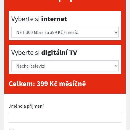
Vyberte si internet
Vyberte si
internet
Vyberte si digitální TV
Vyberte si
digitální TV
Celkem:
399
Kč měsíčně
Jméno a příjmení