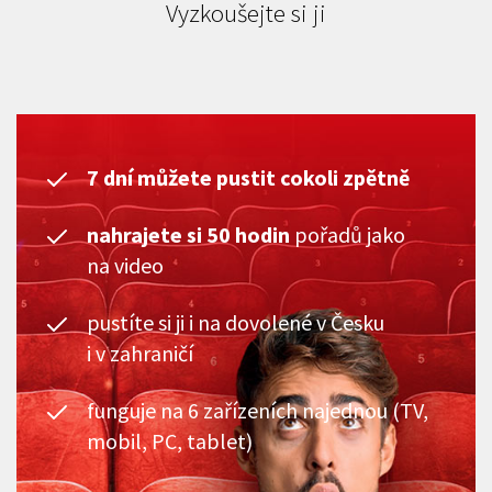
Vyzkoušejte si ji
7 dní můžete pustit cokoli zpětně
nahrajete si 50 hodin
pořadů jako
na video
pustíte si ji i na dovolené v Česku
i v zahraničí
funguje na 6 zařízeních najednou (TV,
mobil, PC, tablet)