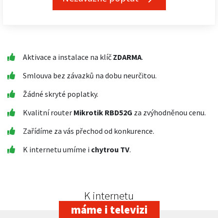
Aktivace a instalace na klíč
ZDARMA
.
Smlouva bez závazků na dobu neurčitou.
Žádné skryté poplatky.
Kvalitní router
Mikrotik RBD52G
za zvýhodněnou cenu.
Zařídíme za vás přechod od konkurence.
K internetu umíme i
chytrou TV
.
K internetu
máme i televizi