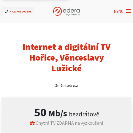
MENU
+420 461 002 999
Ověřit dostupnost
Internet
Internet a digitální TV
ČEZNET TV
Hořice, Věnceslavy
Lužické
Podpora
Změnit adresu
Pro firmy
Kontakt
50
Mb/s
bezdrátově
Chytrá TV ZDARMA na vyzkoušení