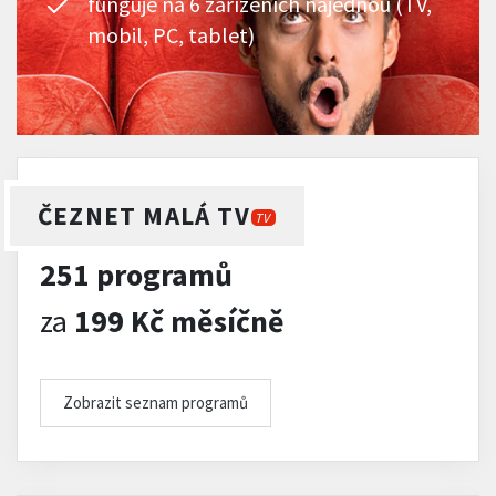
funguje na 6 zařízeních najednou (TV,
mobil, PC, tablet)
ČEZNET MALÁ TV
TV
251 programů
za
199 Kč měsíčně
Zobrazit seznam programů