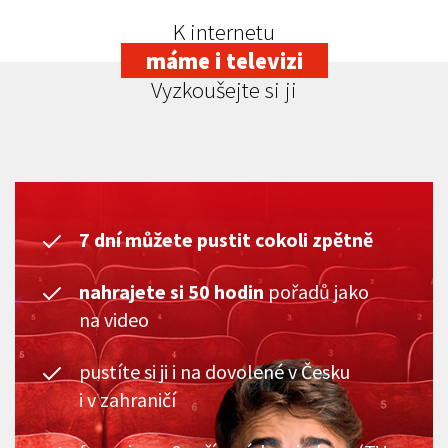
K internetu
máme i televizi
Vyzkoušejte si ji
7 dní můžete pustit cokoli zpětně
nahrajete si 50 hodin
pořadů jako
na video
pustíte si ji i na dovolené v Česku
i v zahraničí