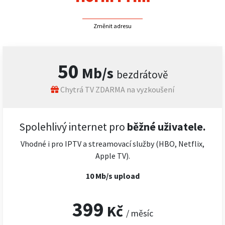
Změnit adresu
50
Mb/s
bezdrátově
Chytrá TV ZDARMA na vyzkoušení
Spolehlivý internet pro
běžné uživatele.
Vhodné i pro IPTV a streamovací služby (HBO, Netflix,
Apple TV).
10 Mb/s upload
399
Kč
/ měsíc