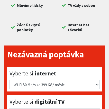
Mluvíme lidsky
TV vždy s sebou
Žádné skryté
Internet bez
poplatky
závazků
Nezávazná poptávka
Vyberte si internet
Vyberte si
internet
Vyberte si digitální TV
Vyberte si
digitální TV