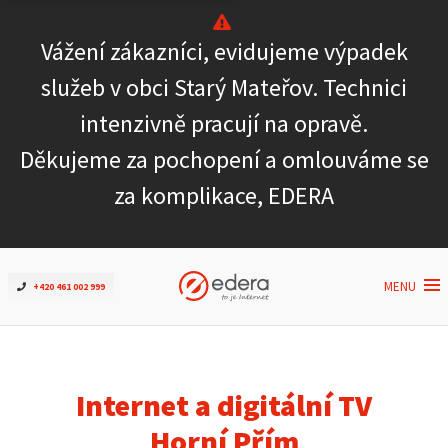
Vážení zákazníci, evidujeme výpadek
Ověřit dostupnost
služeb v obci Starý Mateřov. Technici
intenzivně pracují na opravě.
Internet
Děkujeme za pochopení a omlouváme se
ČEZNET TV
za komplikace, EDERA
Podpora
MENU
+420 461 002 999
Pro firmy
Kontakt
Internet a digitální TV
Horní Přím