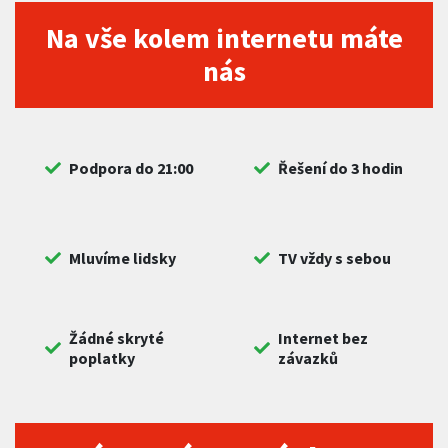
Na vše kolem internetu máte
nás
Podpora do 21:00
Řešení do 3 hodin
Mluvíme lidsky
TV vždy s sebou
Žádné skryté
Internet bez
poplatky
závazků