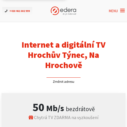
MENU
+420 461 002 999
Ověřit dostupnost
Internet
Internet a digitální TV
ČEZNET TV
Hrochův Týnec, Na
Hrochově
Podpora
Změnit adresu
Pro firmy
Kontakt
50
Mb/s
bezdrátově
Chytrá TV ZDARMA na vyzkoušení