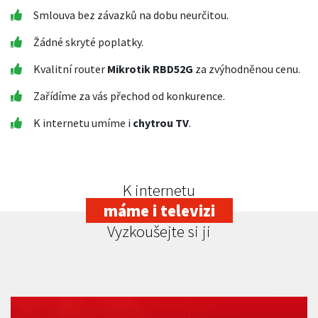
Smlouva bez závazků na dobu neurčitou.
Žádné skryté poplatky.
Kvalitní router
Mikrotik RBD52G
za zvýhodněnou cenu.
Zařídíme za vás přechod od konkurence.
K internetu umíme i
chytrou TV
.
K internetu
máme i televizi
Vyzkoušejte si ji