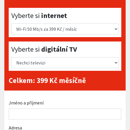
Vyberte si internet
Vyberte si
internet
Vyberte si digitální TV
Vyberte si
digitální TV
Celkem:
399
Kč měsíčně
Jméno a příjmení
Adresa