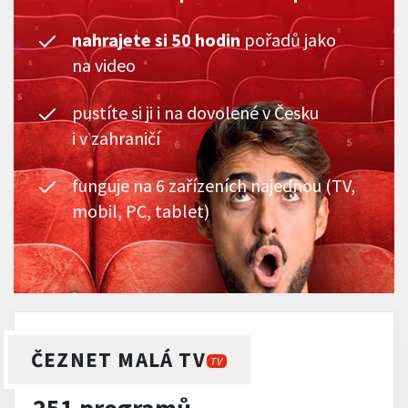
nahrajete si 50 hodin
pořadů jako
na video
pustíte si ji i na dovolené v Česku
i v zahraničí
funguje na 6 zařízeních najednou (TV,
mobil, PC, tablet)
ČEZNET MALÁ TV
TV