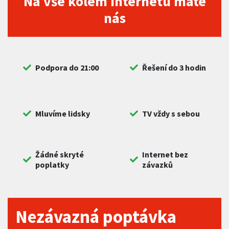
Na vše kolem internetu máte
nás
Podpora do 21:00
Řešení do 3 hodin
Mluvíme lidsky
TV vždy s sebou
Žádné skryté
Internet bez
poplatky
závazků
Nezávazná poptávka