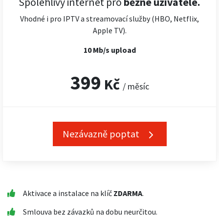
Spolehlivý internet pro
běžné uživatele.
Vhodné i pro IPTV a streamovací služby (HBO, Netflix,
Apple TV).
10 Mb/s upload
399
Kč
/ měsíc
Nezávazně poptat
Aktivace a instalace na klíč
ZDARMA
.
Smlouva bez závazků na dobu neurčitou.