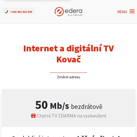
MENU
+420 461 002 999
Ověřit dostupnost
Internet
Internet a digitální TV
ČEZNET TV
Kovač
Podpora
Změnit adresu
Pro firmy
50
Mb/s
bezdrátově
Kontakt
Chytrá TV ZDARMA na vyzkoušení