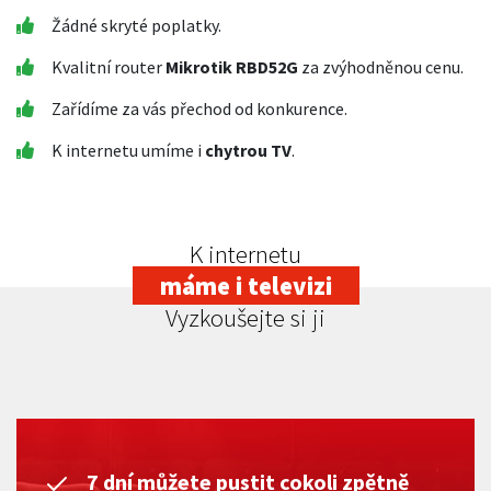
Žádné skryté poplatky.
Kvalitní router
Mikrotik RBD52G
za zvýhodněnou cenu.
Zařídíme za vás přechod od konkurence.
K internetu umíme i
chytrou TV
.
K internetu
máme i televizi
Vyzkoušejte si ji
7 dní můžete pustit cokoli zpětně