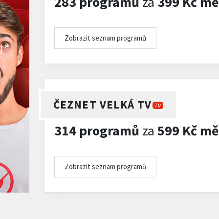
283 programů
za
399 Kč mě
Zobrazit seznam programů
)
ČEZNET VELKÁ TV
TV
314 programů
za
599 Kč mě
Zobrazit seznam programů