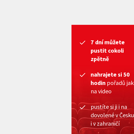
7 dní můžete
pustit cokoli
zpětně
nahrajete si 50
hodin
pořadů ja
na video
pustíte si ji i na
dovolené v Česku
i v zahraničí