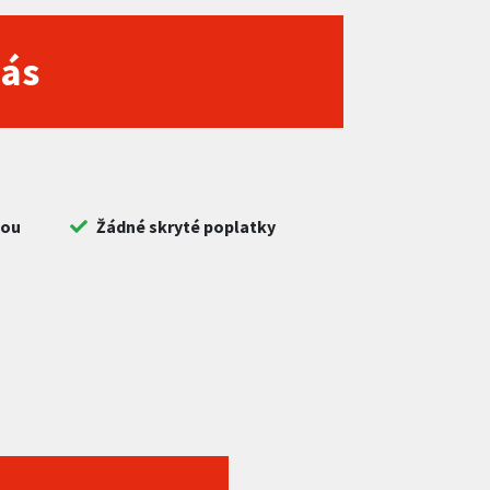
nás
bou
Žádné skryté poplatky