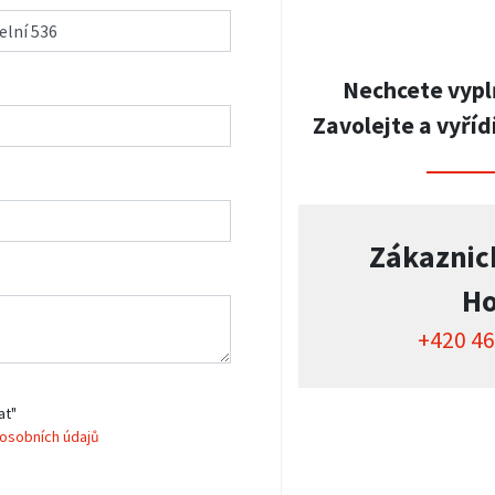
Nechcete vypl
Zavolejte a vyříd
Zákaznic
Ho
+420 46
at"
osobních údajů