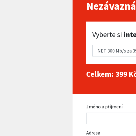
Nezávazná
Vyberte si internet
Vyberte si
int
Celkem:
399
Kč
Jméno a příjmení
Adresa