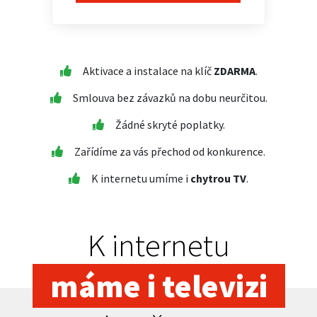
Aktivace a instalace na klíč
ZDARMA
.
Smlouva bez závazků na dobu neurčitou.
Žádné skryté poplatky.
Zařídíme za vás přechod od konkurence.
K internetu umíme i
chytrou TV
.
K internetu
máme i televizi