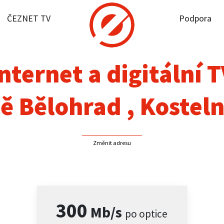
ČEZNET TV
Podpora
it dostupnost
rnet
nternet a digitální 
NET TV
ě Bělohrad , Kosteln
pora
Změnit adresu
firmy
akt
300
Mb/s
po optice