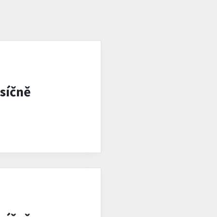
síčně