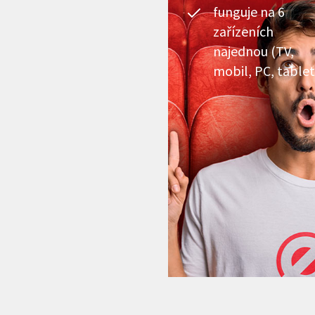
funguje na 6
zařízeních
najednou (TV,
mobil, PC, tablet