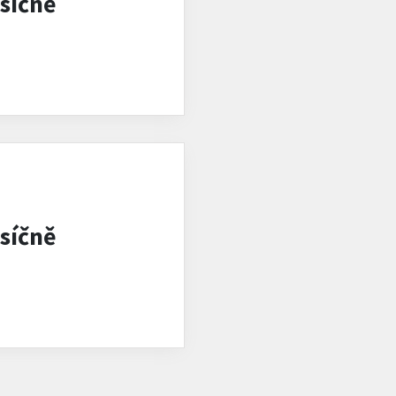
síčně
síčně