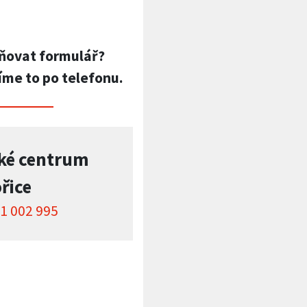
ňovat formulář?
íme to po telefonu.
ké centrum
řice
1 002 995