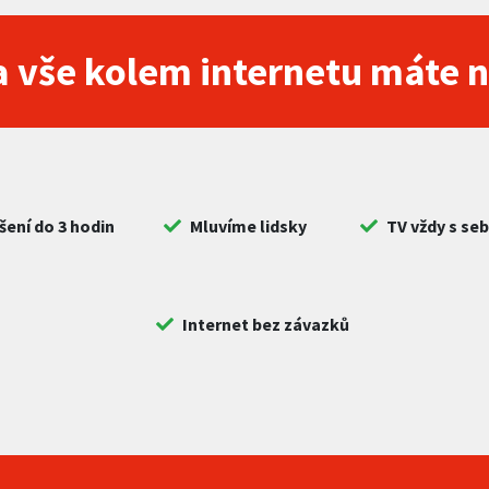
 vše kolem internetu máte 
šení do 3 hodin
Mluvíme lidsky
TV vždy s se
Internet bez závazků