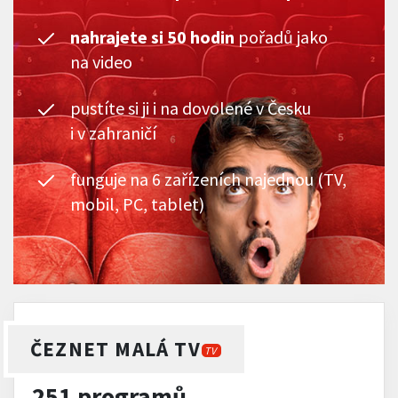
nahrajete si 50 hodin
pořadů jako
na video
pustíte si ji i na dovolené v Česku
i v zahraničí
funguje na 6 zařízeních najednou (TV,
mobil, PC, tablet)
ČEZNET MALÁ TV
TV
251 programů