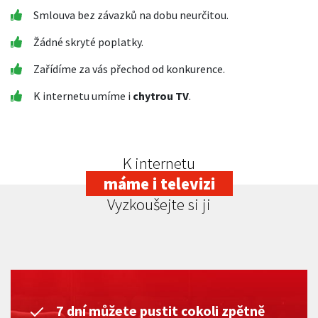
Smlouva bez závazků na dobu neurčitou.
Žádné skryté poplatky.
Zařídíme za vás přechod od konkurence.
K internetu umíme i
chytrou TV
.
K internetu
máme i televizi
Vyzkoušejte si ji
7 dní můžete pustit cokoli zpětně