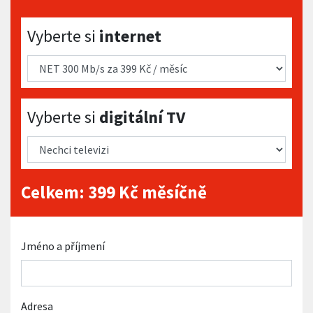
Vyberte si internet
Vyberte si
internet
Vyberte si digitální TV
Vyberte si
digitální TV
Celkem:
399
Kč měsíčně
Jméno a příjmení
Adresa