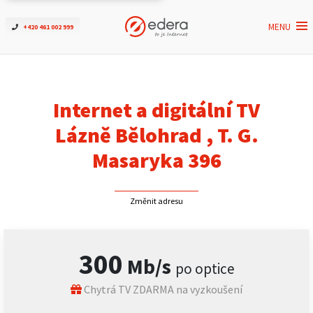
MENU
+420 461 002 999
Ověřit dostupnost
Internet
Internet a digitální TV
ČEZNET TV
Lázně Bělohrad , T. G.
Masaryka 396
Podpora
Změnit adresu
Pro firmy
Kontakt
300
Mb/s
po optice
Chytrá TV ZDARMA na vyzkoušení