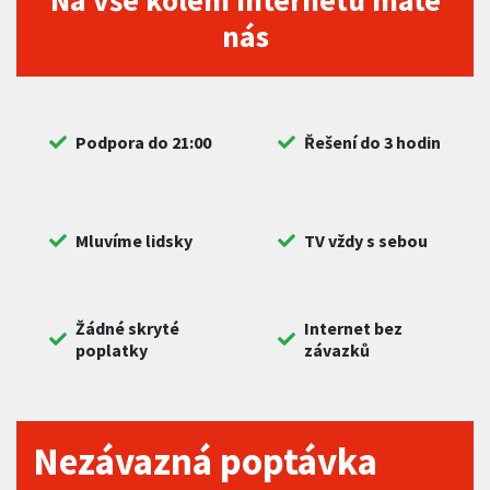
Na vše kolem internetu máte
nás
Podpora do 21:00
Řešení do 3 hodin
Mluvíme lidsky
TV vždy s sebou
Žádné skryté
Internet bez
poplatky
závazků
Nezávazná poptávka