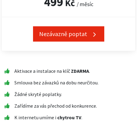
499
Kč
/ měsíc
Nezávazně poptat
Aktivace a instalace na klíč
ZDARMA
.
Smlouva bez závazků na dobu neurčitou.
Žádné skryté poplatky.
Zařídíme za vás přechod od konkurence.
K internetu umíme i
chytrou TV
.