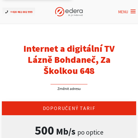
MENU
+420 461 002 999
Ověřit dostupnost
Internet
Internet a digitální TV
ČEZNET TV
Lázně Bohdaneč, Za
Školkou 648
Podpora
Změnit adresu
Pro firmy
Kontakt
DOPORUČENÝ TARIF
500
Mb/s
po optice