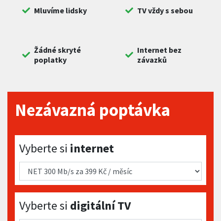
Mluvíme lidsky
TV vždy s sebou
Žádné skryté
Internet bez
poplatky
závazků
Nezávazná poptávka
Vyberte si internet
Vyberte si
internet
Vyberte si digitální TV
Vyberte si
digitální TV