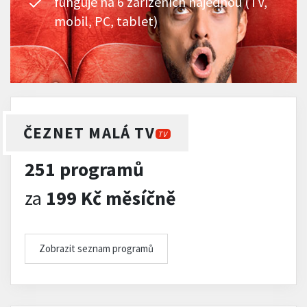
funguje na 6 zařízeních najednou (TV,
mobil, PC, tablet)
ČEZNET MALÁ TV
TV
251 programů
za
199 Kč měsíčně
Zobrazit seznam programů