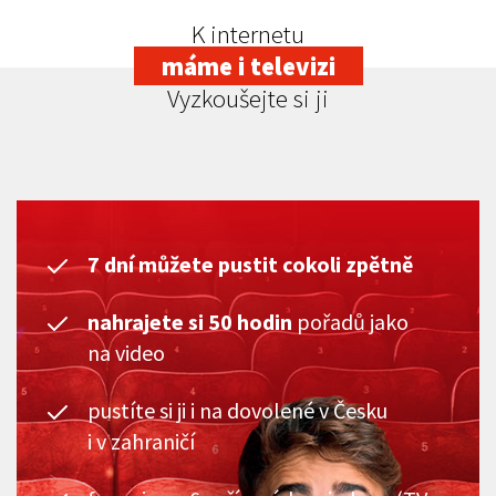
K internetu
máme i televizi
Vyzkoušejte si ji
7 dní můžete pustit cokoli zpětně
nahrajete si 50 hodin
pořadů jako
na video
pustíte si ji i na dovolené v Česku
i v zahraničí