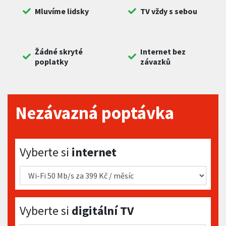
Mluvíme lidsky
TV vždy s sebou
Žádné skryté
Internet bez
poplatky
závazků
Nezávazná poptávka
Vyberte si internet
Vyberte si
internet
Vyberte si digitální TV
Vyberte si
digitální TV