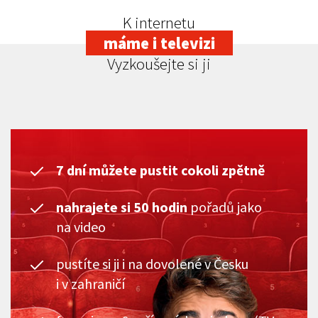
K internetu
máme i televizi
Vyzkoušejte si ji
7 dní můžete pustit cokoli zpětně
nahrajete si 50 hodin
pořadů jako
na video
pustíte si ji i na dovolené v Česku
i v zahraničí