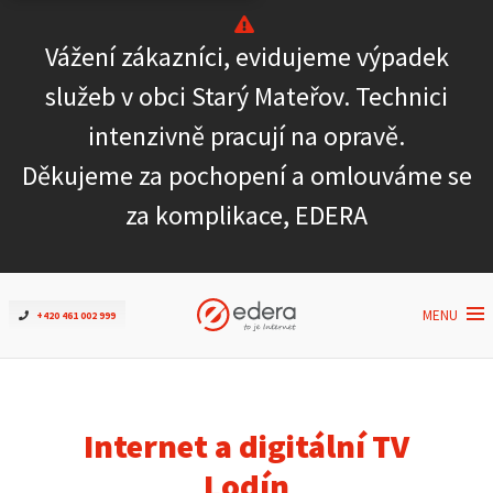
Vážení zákazníci, evidujeme výpadek
Ověřit dostupnost
služeb v obci Starý Mateřov. Technici
intenzivně pracují na opravě.
Internet
Děkujeme za pochopení a omlouváme se
ČEZNET TV
za komplikace, EDERA
Podpora
MENU
+420 461 002 999
Pro firmy
Kontakt
Internet a digitální TV
Lodín