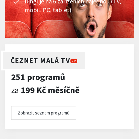
funguje na 6 zařízeních najednou (TV,
mobil, PC, tablet)
ČEZNET MALÁ TV
TV
251 programů
za
199 Kč měsíčně
Zobrazit seznam programů