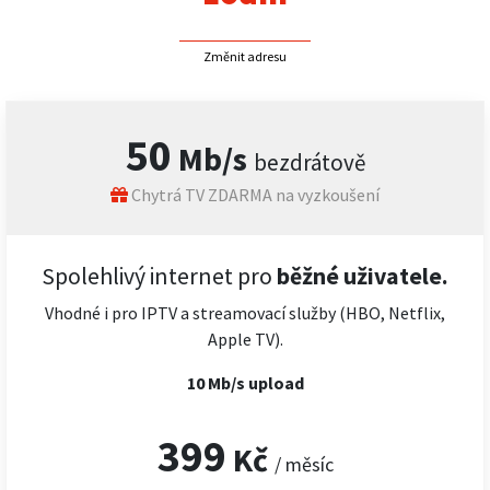
Změnit adresu
50
Mb/s
bezdrátově
Chytrá TV ZDARMA na vyzkoušení
Spolehlivý internet pro
běžné uživatele.
Vhodné i pro IPTV a streamovací služby (HBO, Netflix,
Apple TV).
10 Mb/s upload
399
Kč
/ měsíc