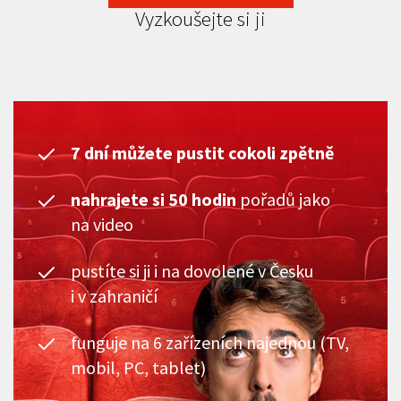
Vyzkoušejte si ji
7 dní můžete pustit cokoli zpětně
nahrajete si 50 hodin
pořadů jako
na video
pustíte si ji i na dovolené v Česku
i v zahraničí
funguje na 6 zařízeních najednou (TV,
mobil, PC, tablet)