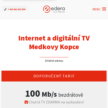
MENU
+420 461 002 999
Ověřit dostupnost
Internet
Internet a digitální TV
ČEZNET TV
Medkovy Kopce
Podpora
Změnit adresu
Pro firmy
DOPORUČENÝ TARIF
Kontakt
100
Mb/s
bezdrátově
Chytrá TV ZDARMA na vyzkoušení