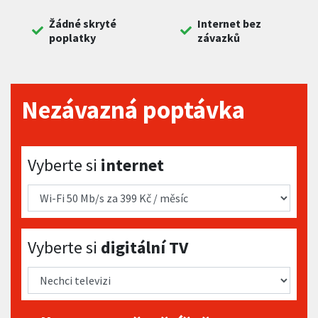
Žádné skryté
Internet bez
poplatky
závazků
Nezávazná poptávka
Vyberte si internet
Vyberte si
internet
Vyberte si digitální TV
Vyberte si
digitální TV