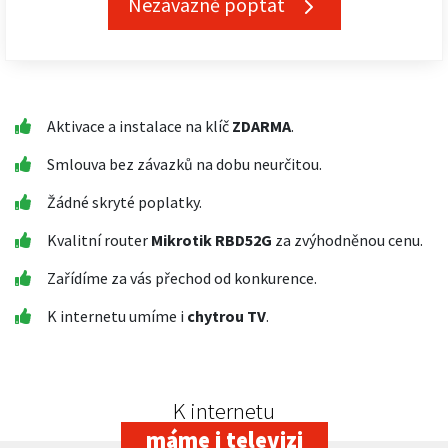
Nezávazně poptat
Aktivace a instalace na klíč
ZDARMA
.
Smlouva bez závazků na dobu neurčitou.
Žádné skryté poplatky.
Kvalitní router
Mikrotik RBD52G
za zvýhodněnou cenu.
Zařídíme za vás přechod od konkurence.
K internetu umíme i
chytrou TV
.
K internetu
máme i televizi