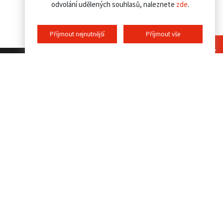
odvolání udělených souhlasů, naleznete
zde
.
Příjmout nejnutnější
Příjmout vše