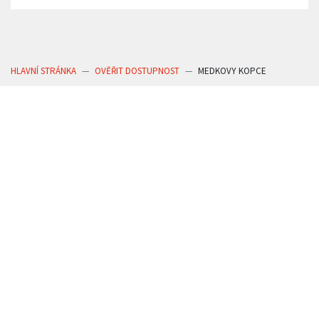
HLAVNÍ STRÁNKA
OVĚŘIT DOSTUPNOST
MEDKOVY KOPCE