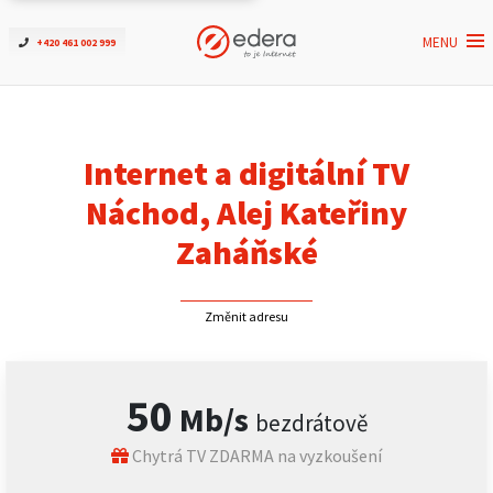
MENU
+420 461 002 999
Ověřit dostupnost
Internet
Internet a digitální TV
ČEZNET TV
Náchod, Alej Kateřiny
Zaháňské
Podpora
Změnit adresu
Pro firmy
Kontakt
50
Mb/s
bezdrátově
Chytrá TV ZDARMA na vyzkoušení