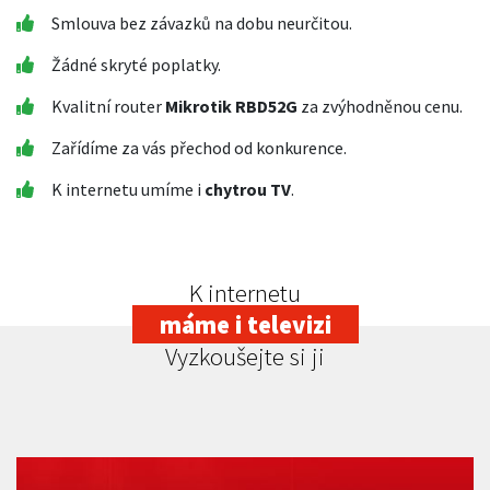
Smlouva bez závazků na dobu neurčitou.
Žádné skryté poplatky.
Kvalitní router
Mikrotik RBD52G
za zvýhodněnou cenu.
Zařídíme za vás přechod od konkurence.
K internetu umíme i
chytrou TV
.
K internetu
máme i televizi
Vyzkoušejte si ji