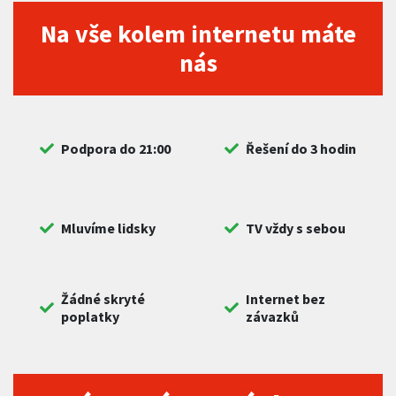
Na vše kolem internetu máte
nás
Podpora do 21:00
Řešení do 3 hodin
Mluvíme lidsky
TV vždy s sebou
Žádné skryté
Internet bez
poplatky
závazků