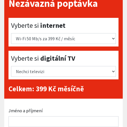
Nezávazná poptávka
Vyberte si internet
Vyberte si
internet
Vyberte si digitální TV
Vyberte si
digitální TV
Celkem:
399
Kč měsíčně
Jméno a příjmení