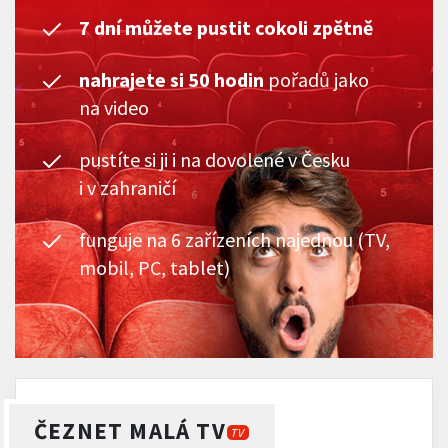
7 dní můžete pustit cokoli zpětně
nahrajete si 50 hodin
pořadů jako
na video
pustíte si ji i na dovolené v Česku
i v zahraničí
funguje na 6 zařízeních najednou (TV,
mobil, PC, tablet)
ČEZNET MALÁ TV
TV