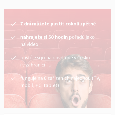
7 dní můžete pustit cokoli zpětně
nahrajete si 50 hodin
pořadů jako
na video
pustíte si ji i na dovolené v Česku
i v zahraničí
funguje na 6 zařízeních najednou (TV,
mobil, PC, tablet)