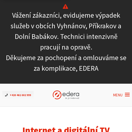
Vážení zákazníci, evidujeme výpadek
Ověřit dostupnost
služeb v obcích Vyhnánov, Příkrakov a
Dolní Babákov. Technici intenzivně
Internet
pracují na opravě.
ČEZNET TV
Děkujeme za pochopení a omlouváme se
za komplikace, EDERA
Podpora
Pro firmy
MENU
+420 461 002 999
Kontakt
Internet a digitální TV