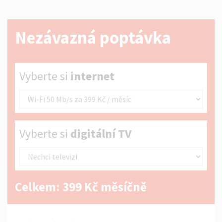
Nezávazná poptávka
Vyberte si internet
Vyberte si
internet
Vyberte si digitální TV
Vyberte si
digitální TV
Celkem:
399
Kč měsíčně