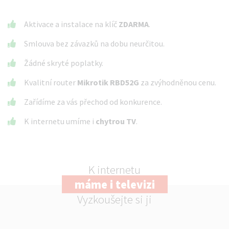
Aktivace a instalace na klíč
ZDARMA
.
Smlouva bez závazků na dobu neurčitou.
Žádné skryté poplatky.
Kvalitní router
Mikrotik RBD52G
za zvýhodněnou cenu.
Zařídíme za vás přechod od konkurence.
K internetu umíme i
chytrou TV
.
K internetu
máme i televizi
Vyzkoušejte si ji