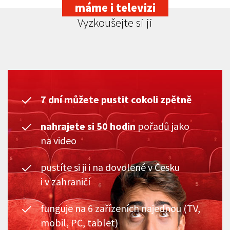
máme i televizi
Vyzkoušejte si ji
7 dní můžete pustit cokoli zpětně
nahrajete si 50 hodin
pořadů jako
na video
pustíte si ji i na dovolené v Česku
i v zahraničí
funguje na 6 zařízeních najednou (TV,
mobil, PC, tablet)