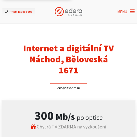
MENU
+420 461 002 999
Ověřit dostupnost
Internet
Internet a digitální TV
ČEZNET TV
Náchod, Běloveská
1671
Podpora
Změnit adresu
Pro firmy
Kontakt
300
Mb/s
po optice
Chytrá TV ZDARMA na vyzkoušení