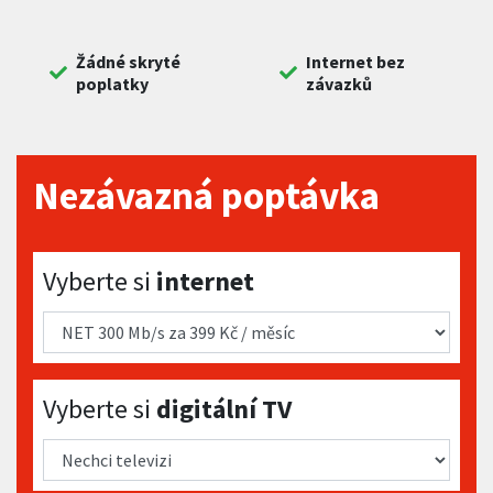
Žádné skryté
Internet bez
poplatky
závazků
Nezávazná poptávka
Vyberte si internet
Vyberte si
internet
Vyberte si digitální TV
Vyberte si
digitální TV