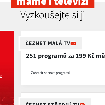
máme i televizi
Vyzkoušejte si ji
ČEZNET MALÁ TV
TV
251 programů
za
199 Kč mě
Zobrazit seznam programů
ko
ČEZNET STŘEDNÍ TV