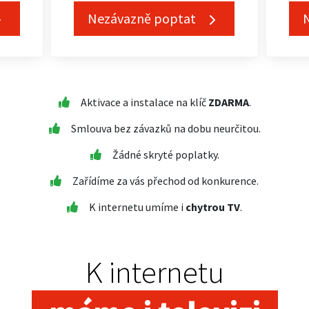
Nezávazně poptat
Aktivace a instalace na klíč
ZDARMA
.
Smlouva bez závazků na dobu neurčitou.
Žádné skryté poplatky.
Zařídíme za vás přechod od konkurence.
K internetu umíme i
chytrou TV
.
K internetu