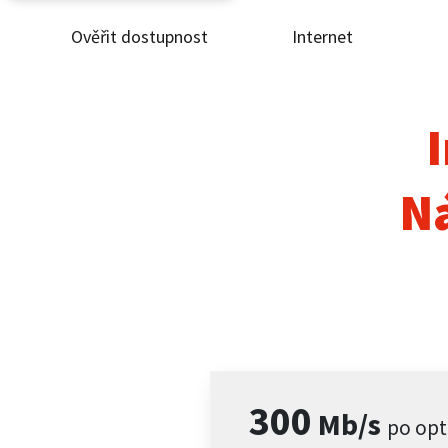
Ověřit dostupnost
Internet
Ověř
Inte
I
ČEZ
N
Pod
Pro 
Kont
300
Mb/s
po opt