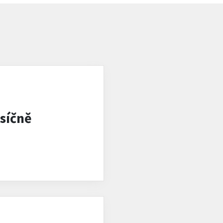
síčně