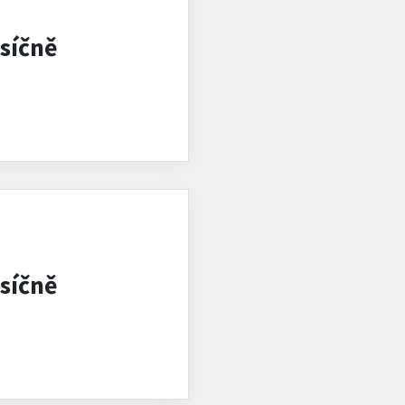
síčně
síčně