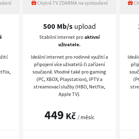
ušení
Chytrá TV ZDARMA na vyzkoušení
Ch
500 Mb/s
upload
é
Stabilní internet pro
aktivní
uživatele.
žití.
Ideální internet pro rodinné využití a
Ideál
připojení více uživatelů či zařízení
přip
flix,
současně. Vhodné také pro gaming
souč
(PC, XBOX, Playstation), IPTV a
(P
streamovací služby (HBO, Netflix,
stre
Apple TV).
449
Kč
/ měsíc