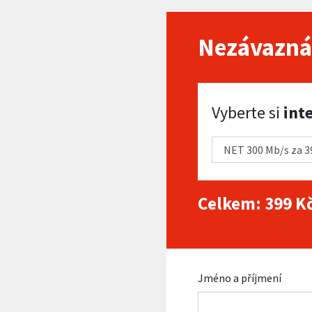
Nezávazná
Vyberte si internet
Vyberte si
int
Celkem:
399
Kč
Jméno a příjmení