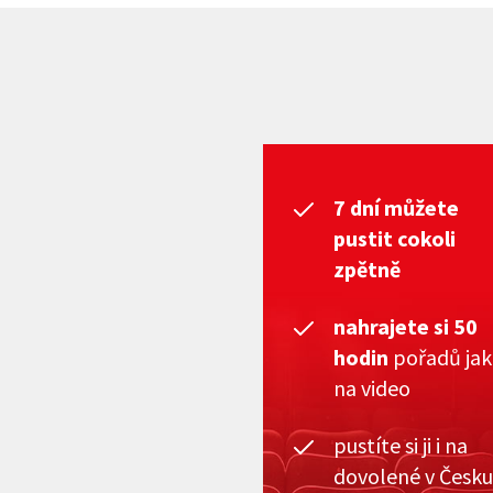
7 dní můžete
pustit cokoli
zpětně
nahrajete si 50
hodin
pořadů ja
na video
pustíte si ji i na
dovolené v Česku