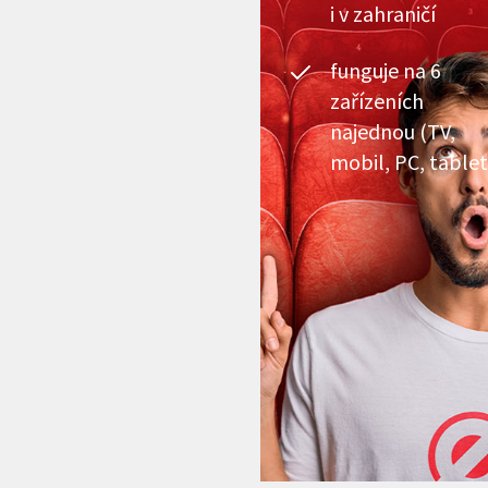
i v zahraničí
funguje na 6
zařízeních
najednou (TV,
mobil, PC, tablet