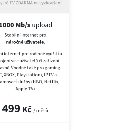
ytrá TV ZDARMA na vyzkoušení
1000 Mb/s
upload
Stabilní internet pro
náročné
uživatele.
ní internet pro rodinné využití a
ojení více uživatelů či zařízení
asně. Vhodné také pro gaming
C, XBOX, Playstation), IPTV a
amovací služby (HBO, Netflix,
Apple TV).
499
Kč
/ měsíc