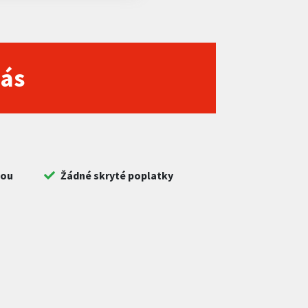
nás
bou
Žádné skryté poplatky