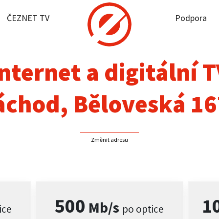
ČEZNET TV
Podpora
it dostupnost
rnet
nternet a digitální 
NET TV
áchod, Běloveská 16
pora
Změnit adresu
firmy
akt
500
1
Mb/s
ice
po optice