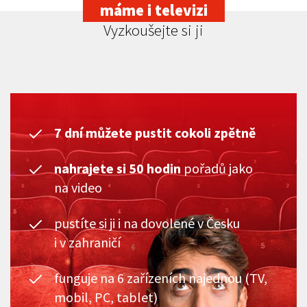
máme i televizi
Vyzkoušejte si ji
7 dní můžete pustit cokoli zpětně
nahrajete si 50 hodin
pořadů jako
na video
pustíte si ji i na dovolené v Česku
i v zahraničí
funguje na 6 zařízeních najednou (TV,
mobil, PC, tablet)