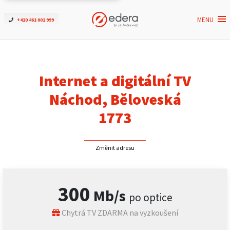
MENU
+420 461 002 999
Ověřit dostupnost
Internet
Internet a digitální TV
ČEZNET TV
Náchod, Běloveská
1773
Podpora
Změnit adresu
Pro firmy
Kontakt
300
Mb/s
po optice
Chytrá TV ZDARMA na vyzkoušení