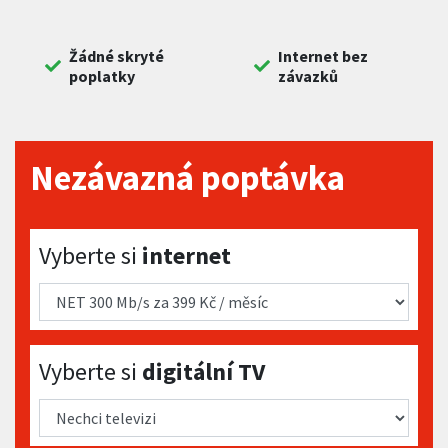
Žádné skryté
Internet bez
poplatky
závazků
Nezávazná poptávka
Vyberte si internet
Vyberte si
internet
Vyberte si digitální TV
Vyberte si
digitální TV