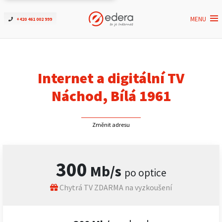
MENU
+420 461 002 999
Ověřit dostupnost
Internet
Internet a digitální TV
ČEZNET TV
Náchod, Bílá 1961
Podpora
Změnit adresu
Pro firmy
300
Mb/s
po optice
Kontakt
Chytrá TV ZDARMA na vyzkoušení