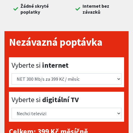
Žádné skryté
Internet bez
poplatky
závazků
Nezávazná poptávka
Vyberte si internet
Vyberte si
internet
Vyberte si digitální TV
Vyberte si
digitální TV
Celkem:
399
Kč měsíčně