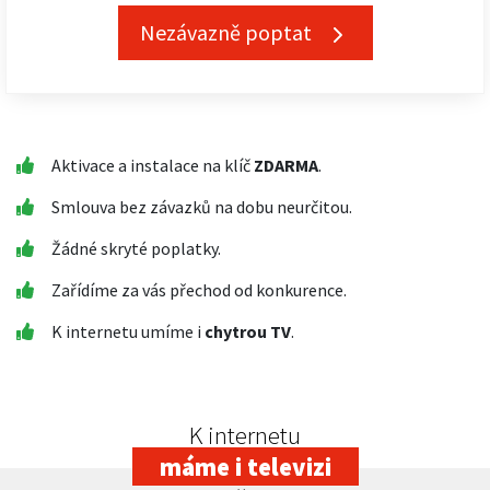
Nezávazně poptat
Aktivace a instalace na klíč
ZDARMA
.
Smlouva bez závazků na dobu neurčitou.
Žádné skryté poplatky.
Zařídíme za vás přechod od konkurence.
K internetu umíme i
chytrou TV
.
K internetu
máme i televizi