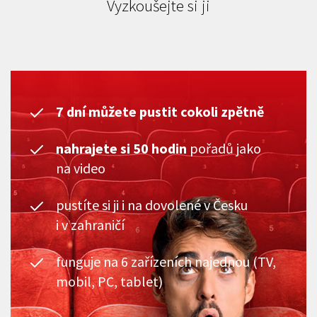
Vyzkoušejte si ji
7 dní můžete pustit cokoli zpětně
nahrajete si 50 hodin
pořadů jako
na video
pustíte si ji i na dovolené v Česku
i v zahraničí
funguje na 6 zařízeních najednou (TV,
mobil, PC, tablet)