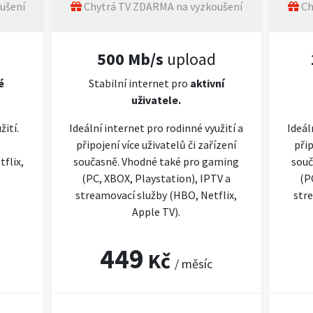
ušení
Chytrá TV ZDARMA na vyzkoušení
Ch
500 Mb/s
upload
é
Stabilní internet pro
aktivní
uživatele.
žití.
Ideální internet pro rodinné využití a
Ideál
připojení více uživatelů či zařízení
přip
flix,
současně. Vhodné také pro gaming
souč
(PC, XBOX, Playstation), IPTV a
(P
streamovací služby (HBO, Netflix,
stre
Apple TV).
449
Kč
/ měsíc