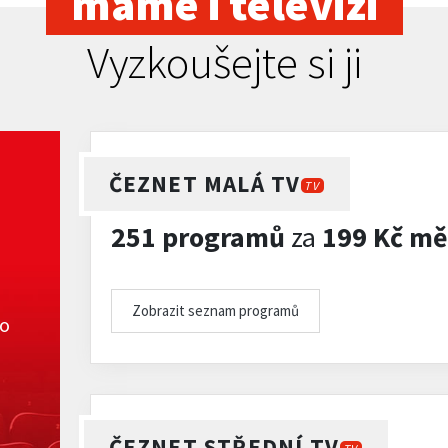
máme i televizi
Vyzkoušejte si ji
ČEZNET MALÁ TV
TV
251 programů
za
199 Kč mě
Zobrazit seznam programů
ko
ČEZNET STŘEDNÍ TV