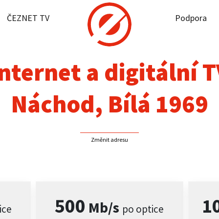
ČEZNET TV
Podpora
it dostupnost
rnet
nternet a digitální 
NET TV
Náchod, Bílá 1969
pora
Změnit adresu
firmy
akt
500
1
Mb/s
ice
po optice