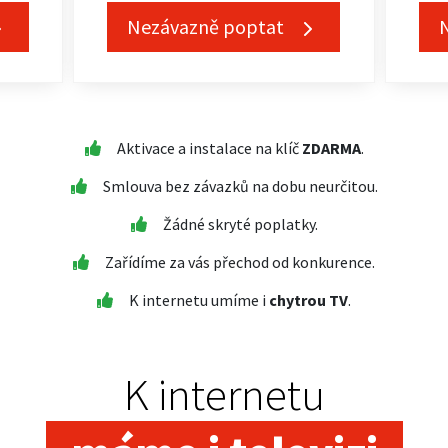
Nezávazně poptat
Aktivace a instalace na klíč
ZDARMA
.
Smlouva bez závazků na dobu neurčitou.
Žádné skryté poplatky.
Zařídíme za vás přechod od konkurence.
K internetu umíme i
chytrou TV
.
K internetu