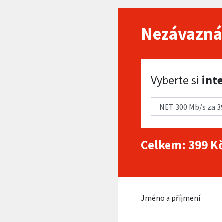
Nezávazná
Vyberte si internet
Vyberte si
int
Celkem:
399
Kč
Jméno a příjmení