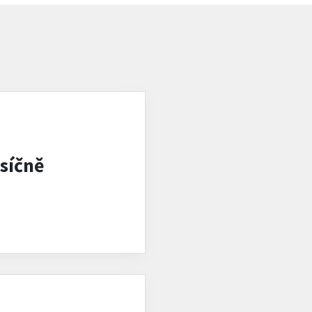
síčně