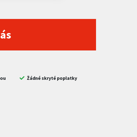
nás
bou
Žádné skryté poplatky