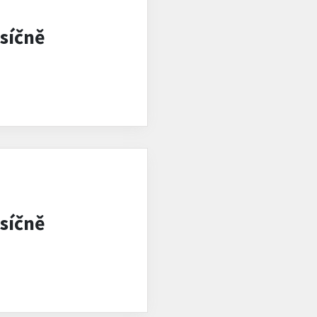
síčně
síčně