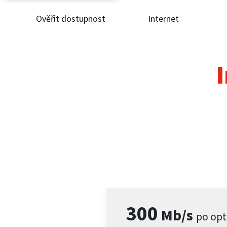
Ověřit dostupnost
Internet
Ověř
Inte
I
ČEZ
Pod
Pro 
Kont
300
Mb/s
po opt