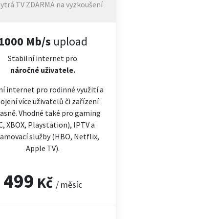
ytrá TV ZDARMA na vyzkoušení
1000 Mb/s
upload
Stabilní internet pro
náročné
uživatele.
ní internet pro rodinné využití a
ojení více uživatelů či zařízení
asně. Vhodné také pro gaming
C, XBOX, Playstation), IPTV a
amovací služby (HBO, Netflix,
Apple TV).
499
Kč
/ měsíc