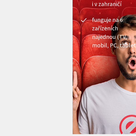
i v zahraničí
funguje na 6
zařízeních
najednou (TV,
mobil, PC, tablet