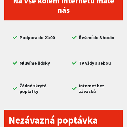
Na vše kolem internetu máte
nás
Podpora do 21:00
Řešení do 3 hodin
Mluvíme lidsky
TV vždy s sebou
Žádné skryté
Internet bez
poplatky
závazků
Nezávazná poptávka