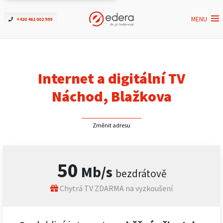
MENU
+420 461 002 999
Ověřit dostupnost
Internet
Internet a digitální TV
ČEZNET TV
Náchod, Blažkova
Podpora
Změnit adresu
Pro firmy
50
Mb/s
bezdrátově
Kontakt
Chytrá TV ZDARMA na vyzkoušení