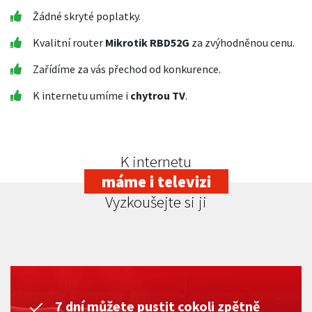
Žádné skryté poplatky.
Kvalitní router
Mikrotik RBD52G
za zvýhodněnou cenu.
Zařídíme za vás přechod od konkurence.
K internetu umíme i
chytrou TV
.
K internetu
máme i televizi
Vyzkoušejte si ji
7 dní můžete pustit cokoli zpětně