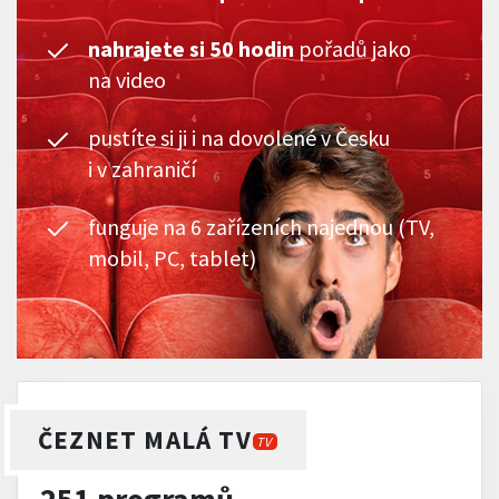
nahrajete si 50 hodin
pořadů jako
na video
pustíte si ji i na dovolené v Česku
i v zahraničí
funguje na 6 zařízeních najednou (TV,
mobil, PC, tablet)
ČEZNET MALÁ TV
TV