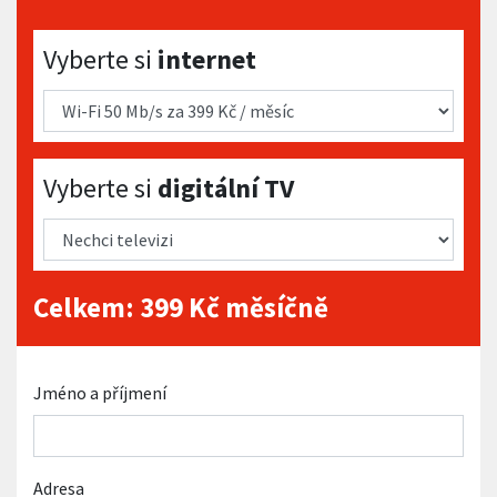
Vyberte si internet
Vyberte si
internet
Vyberte si digitální TV
Vyberte si
digitální TV
Celkem:
399
Kč měsíčně
Jméno a příjmení
Adresa