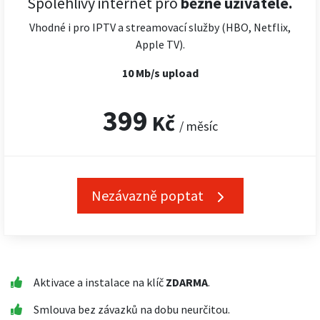
Spolehlivý internet pro
běžné uživatele.
Vhodné i pro IPTV a streamovací služby (HBO, Netflix,
Apple TV).
10 Mb/s upload
399
Kč
/ měsíc
Nezávazně poptat
Aktivace a instalace na klíč
ZDARMA
.
Smlouva bez závazků na dobu neurčitou.