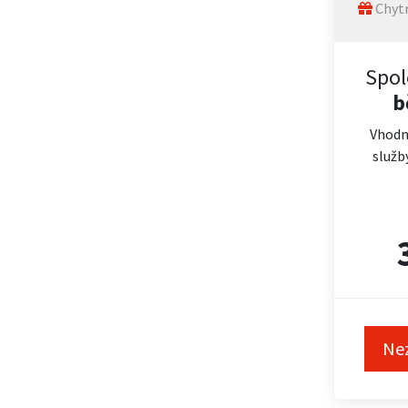
Chytr
Spol
b
Vhodn
služb
Ne