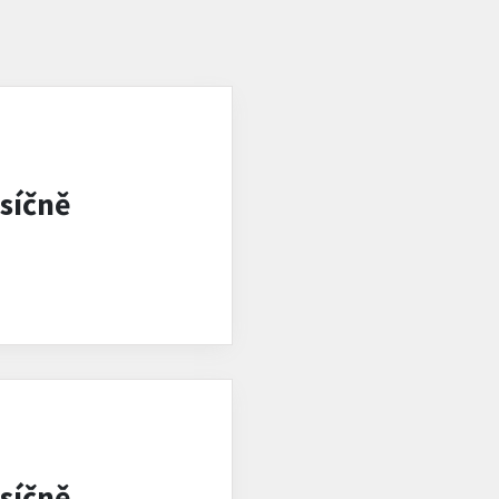
síčně
síčně