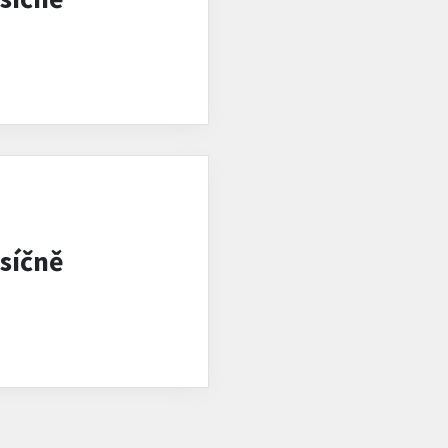
síčně