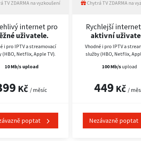
á TV ZDARMA na vyzkoušení
Chytrá TV ZDARMA na vy
ehlivý internet pro
Rychlejší internet
ěžné uživatele.
aktivní uživate
é i pro IPTV a streamovací
Vhodné i pro IPTV a strea
y (HBO, Netflix, Apple TV).
služby (HBO, Netflix, Appl
10 Mb/s upload
100 Mb/s
upload
399
449
Kč
Kč
/ měsíc
/ měs
závazně poptat
Nezávazně poptat