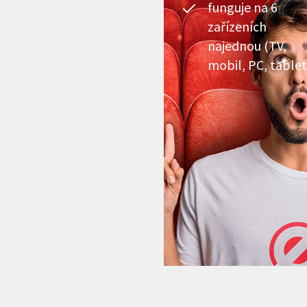
funguje na 6
zařízeních
najednou (TV,
mobil, PC, tablet