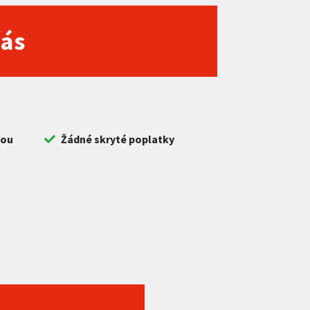
nás
bou
Žádné skryté poplatky