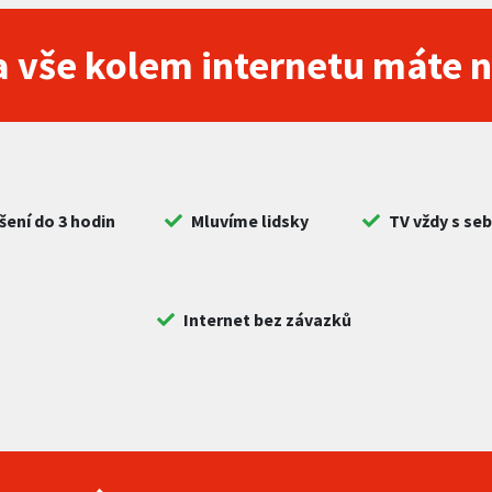
 vše kolem internetu máte 
šení do 3 hodin
Mluvíme lidsky
TV vždy s se
Internet bez závazků