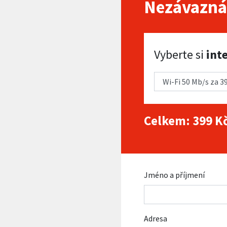
Nezávazná
Vyberte si internet
Vyberte si
int
Celkem:
399
Kč
Jméno a příjmení
Adresa