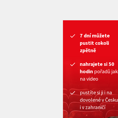
7 dní můžete
pustit cokoli
zpětně
nahrajete si 50
hodin
pořadů ja
na video
pustíte si ji i na
dovolené v Česku
i v zahraničí