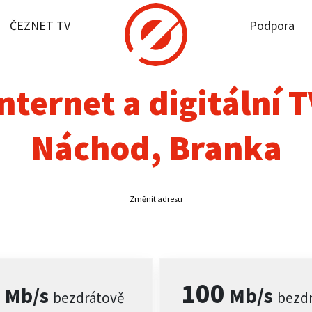
ČEZNET TV
Podpora
it dostupnost
rnet
nternet a digitální 
NET TV
Náchod, Branka
pora
Změnit adresu
firmy
akt
0
100
Mb/s
Mb/s
bezdrátově
bezd