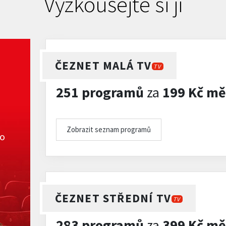
Vyzkoušejte si ji
ČEZNET MALÁ TV
TV
251 programů
za
199 Kč mě
Zobrazit seznam programů
ko
ČEZNET STŘEDNÍ TV
TV
283 programů
za
399 Kč mě