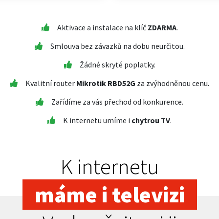
Aktivace a instalace na klíč
ZDARMA
.
Smlouva bez závazků na dobu neurčitou.
Žádné skryté poplatky.
Kvalitní router
Mikrotik RBD52G
za zvýhodněnou cenu.
Zařídíme za vás přechod od konkurence.
K internetu umíme i
chytrou TV
.
K internetu
máme i televizi