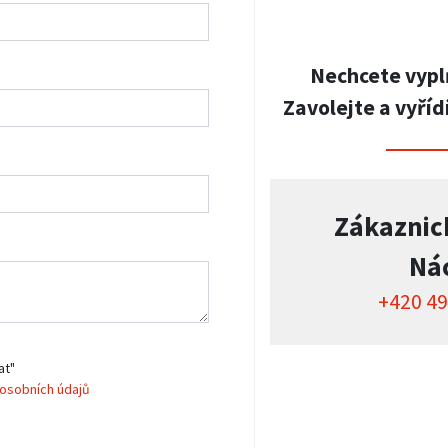
Nechcete vypl
Zavolejte a vyříd
Zákaznic
Ná
+420 49
at"
osobních údajů