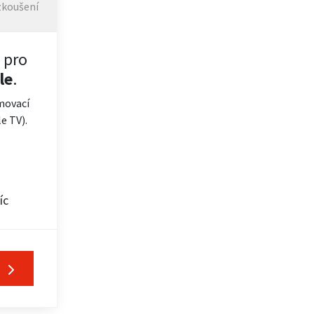
zkoušení
 pro
le
.
movací
e TV).
íc