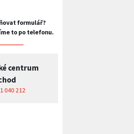
ňovat formulář?
íme to po telefonu.
ké centrum
chod
1 040 212