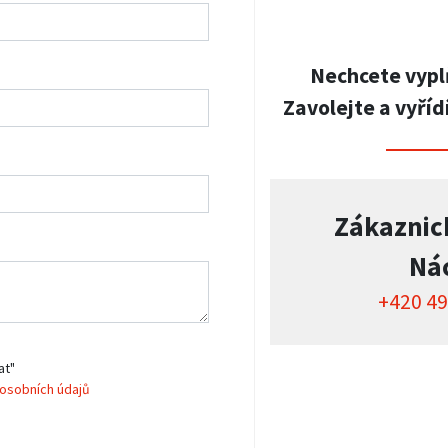
Nechcete vypl
Zavolejte a vyříd
Zákaznic
Ná
+420 49
at"
osobních údajů