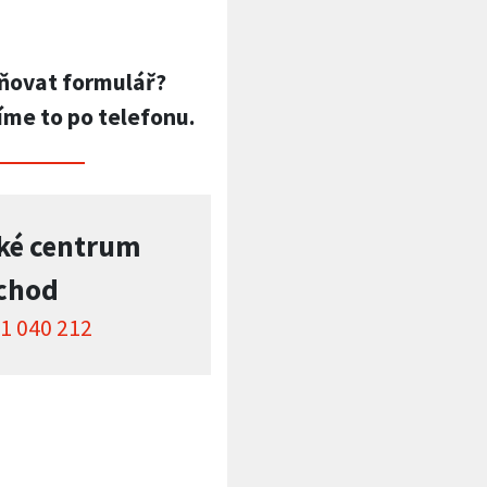
ňovat formulář?
íme to po telefonu.
ké centrum
chod
1 040 212