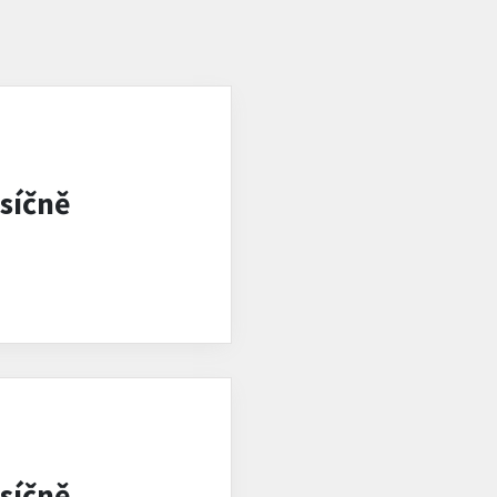
síčně
síčně