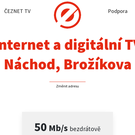
ČEZNET TV
Podpora
it dostupnost
rnet
nternet a digitální 
NET TV
Náchod, Brožíkova
pora
Změnit adresu
firmy
akt
50
Mb/s
bezdrátově