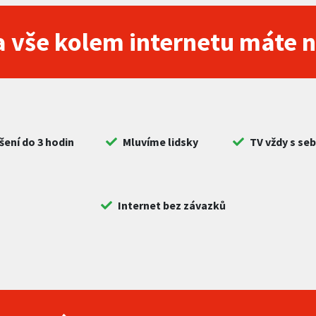
 vše kolem internetu máte 
šení do 3 hodin
Mluvíme lidsky
TV vždy s se
Internet bez závazků