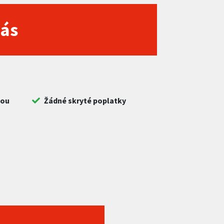
nás
bou
Žádné skryté poplatky