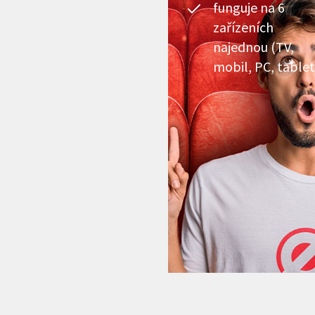
funguje na 6
zařízeních
najednou (TV,
mobil, PC, tablet