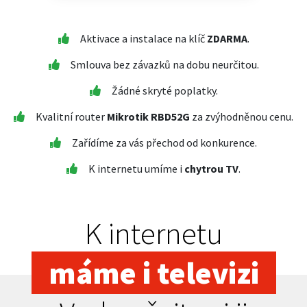
Aktivace a instalace na klíč
ZDARMA
.
Smlouva bez závazků na dobu neurčitou.
Žádné skryté poplatky.
Kvalitní router
Mikrotik RBD52G
za zvýhodněnou cenu.
Zařídíme za vás přechod od konkurence.
K internetu umíme i
chytrou TV
.
K internetu
máme i televizi