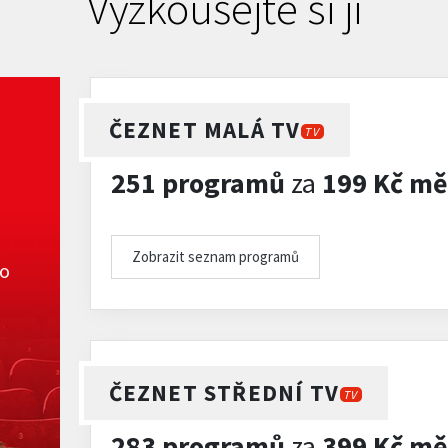
Vyzkoušejte si ji
ČEZNET MALÁ TV
TV
251 programů
za
199 Kč mě
Zobrazit seznam programů
ko
ČEZNET STŘEDNÍ TV
TV
283 programů
za
399 Kč mě