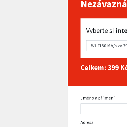
Nezávazná
Vyberte si internet
Vyberte si
int
Celkem:
399
Kč
Jméno a příjmení
Adresa