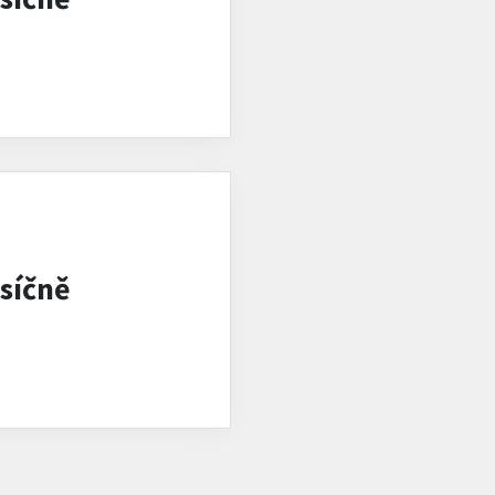
síčně