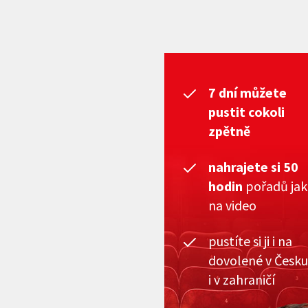
7 dní můžete
pustit cokoli
zpětně
nahrajete si 50
hodin
pořadů ja
na video
pustíte si ji i na
dovolené v Česku
i v zahraničí