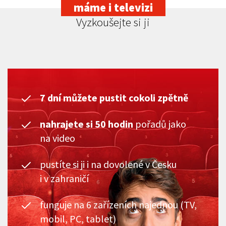
máme i televizi
Vyzkoušejte si ji
7 dní můžete pustit cokoli zpětně
nahrajete si 50 hodin
pořadů jako
na video
pustíte si ji i na dovolené v Česku
i v zahraničí
funguje na 6 zařízeních najednou (TV,
mobil, PC, tablet)