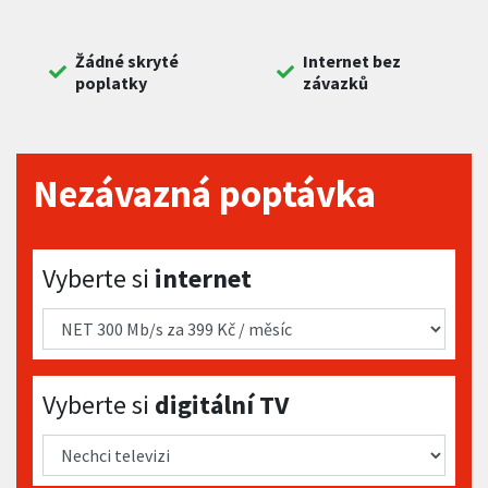
Žádné skryté
Internet bez
poplatky
závazků
Nezávazná poptávka
Vyberte si internet
Vyberte si
internet
Vyberte si digitální TV
Vyberte si
digitální TV