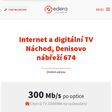
MENU
+420 461 002 999
Ověřit dostupnost
Internet
Internet a digitální TV
ČEZNET TV
Náchod, Denisovo
nábřeží 674
Podpora
Změnit adresu
Pro firmy
Kontakt
300
Mb/s
po optice
Chytrá TV ZDARMA na vyzkoušení