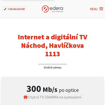
MENU
+420 461 002 999
Ověřit dostupnost
Internet
Internet a digitální TV
ČEZNET TV
Náchod, Havlíčkova
1113
Podpora
Změnit adresu
Pro firmy
Kontakt
300
Mb/s
po optice
Chytrá TV ZDARMA na vyzkoušení