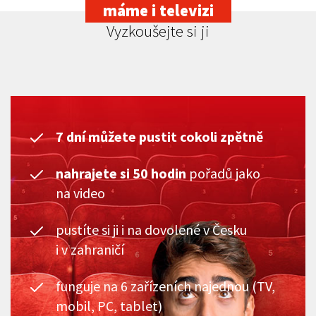
máme i televizi
Vyzkoušejte si ji
7 dní můžete pustit cokoli zpětně
nahrajete si 50 hodin
pořadů jako
na video
pustíte si ji i na dovolené v Česku
i v zahraničí
funguje na 6 zařízeních najednou (TV,
mobil, PC, tablet)