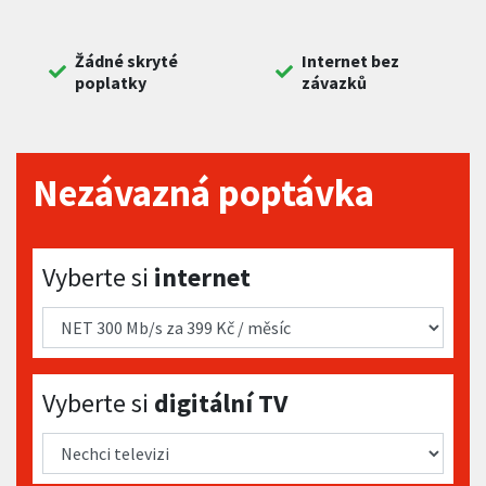
Žádné skryté
Internet bez
poplatky
závazků
Nezávazná poptávka
Vyberte si internet
Vyberte si
internet
Vyberte si digitální TV
Vyberte si
digitální TV