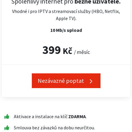
Spolehlivý internet pro
běžné uživatele.
Vhodné i pro IPTV a streamovací služby (HBO, Netflix,
Apple TV).
10 Mb/s upload
399
Kč
/ měsíc
Nezávazně poptat
Aktivace a instalace na klíč
ZDARMA
.
Smlouva bez závazků na dobu neurčitou.