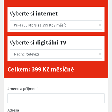
Vyberte si internet
Vyberte si
internet
Vyberte si digitální TV
Vyberte si
digitální TV
Celkem:
399
Kč měsíčně
Jméno a příjmení
Adresa