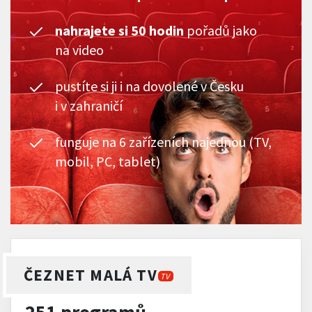
nahrajete si 50 hodin
pořadů jako
na video
pustíte si ji i na dovolené v Česku
i v zahraničí
funguje na 6 zařízeních najednou (TV,
mobil, PC, tablet)
ČEZNET MALÁ TV
TV