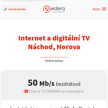
MENU
+420 461 002 999
Ověřit dostupnost
Internet
Internet a digitální TV
ČEZNET TV
Náchod, Horova
Podpora
Změnit adresu
Pro firmy
50
Mb/s
bezdrátově
Kontakt
Chytrá TV ZDARMA na vyzkoušení