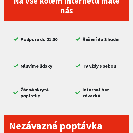
Na vše kolem internetu máte
nás
Podpora do 21:00
Řešení do 3 hodin
Mluvíme lidsky
TV vždy s sebou
Žádné skryté
Internet bez
poplatky
závazků
Nezávazná poptávka