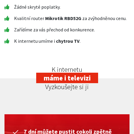
Žádné skryté poplatky.
Kvalitní router
Mikrotik RBD52G
za zvýhodněnou cenu.
Zařídíme za vás přechod od konkurence.
K internetu umíme i
chytrou TV
.
K internetu
máme i televizi
Vyzkoušejte si ji
7 dní můžete pustit cokoli zpětně