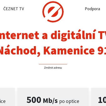
ČEZNET TV
Podpora
it dostupnost
rnet
nternet a digitální 
NET TV
Náchod, Kamenice 9
pora
Změnit adresu
firmy
akt
500
1
Mb/s
ice
po optice