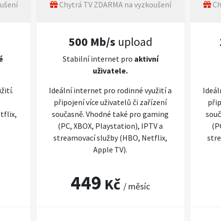
ušení
Chytrá TV ZDARMA na vyzkoušení
Ch
500 Mb/s
upload
é
Stabilní internet pro
aktivní
uživatele.
žití.
Ideální internet pro rodinné využití a
Ideál
připojení více uživatelů či zařízení
přip
flix,
současně. Vhodné také pro gaming
souč
(PC, XBOX, Playstation), IPTV a
(P
streamovací služby (HBO, Netflix,
stre
Apple TV).
449
Kč
/ měsíc