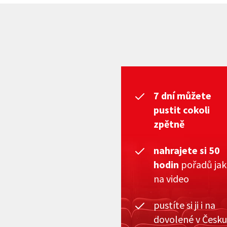
7 dní můžete
pustit cokoli
zpětně
nahrajete si 50
hodin
pořadů ja
na video
pustíte si ji i na
dovolené v Česku