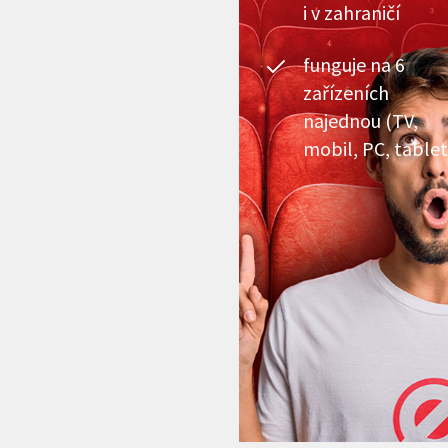
i v zahraničí
funguje na 6
zařízeních
najednou (TV,
mobil, PC, tablet