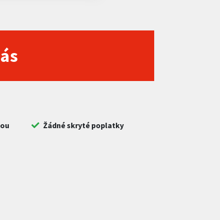
nás
bou
Žádné skryté poplatky