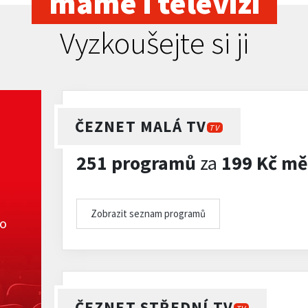
máme i televizi
Vyzkoušejte si ji
ČEZNET MALÁ TV
TV
251 programů
za
199 Kč mě
Zobrazit seznam programů
ko
ČEZNET STŘEDNÍ TV