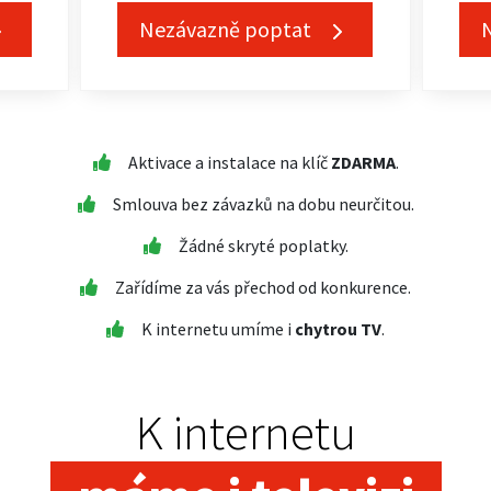
Nezávazně poptat
Aktivace a instalace na klíč
ZDARMA
.
Smlouva bez závazků na dobu neurčitou.
Žádné skryté poplatky.
Zařídíme za vás přechod od konkurence.
K internetu umíme i
chytrou TV
.
K internetu