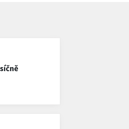
síčně