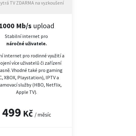
ytrá TV ZDARMA na vyzkoušení
1000 Mb/s
upload
Stabilní internet pro
náročné
uživatele.
ní internet pro rodinné využití a
ojení více uživatelů či zařízení
asně. Vhodné také pro gaming
C, XBOX, Playstation), IPTV a
amovací služby (HBO, Netflix,
Apple TV).
499
Kč
/ měsíc