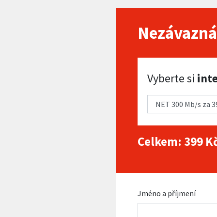
Nezávazná
Vyberte si internet
Vyberte si
int
Celkem:
399
Kč
Jméno a příjmení