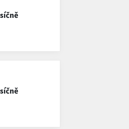
síčně
síčně