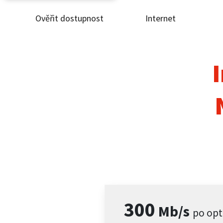
Ověřit dostupnost
Internet
Ověř
Inte
I
ČEZ
Pod
Pro 
Kont
300
Mb/s
po opt