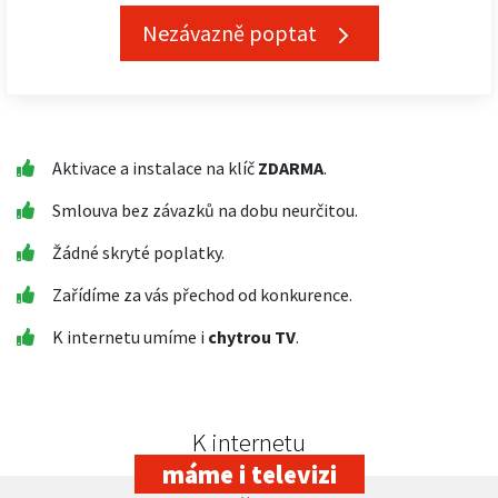
Nezávazně poptat
Aktivace a instalace na klíč
ZDARMA
.
Smlouva bez závazků na dobu neurčitou.
Žádné skryté poplatky.
Zařídíme za vás přechod od konkurence.
K internetu umíme i
chytrou TV
.
K internetu
máme i televizi