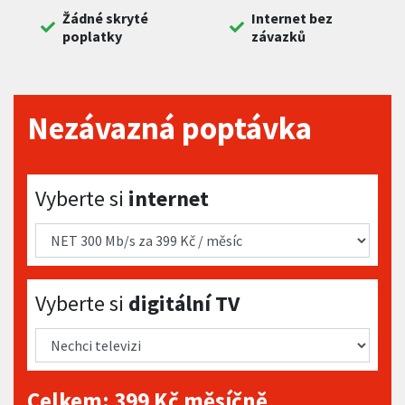
Žádné skryté
Internet bez
poplatky
závazků
Nezávazná poptávka
Vyberte si internet
Vyberte si
internet
Vyberte si digitální TV
Vyberte si
digitální TV
Celkem:
399
Kč měsíčně