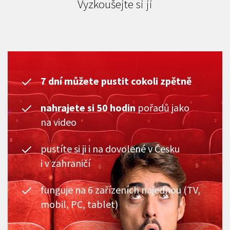
Vyzkoušejte si ji
7 dní můžete pustit cokoli zpětně
nahrajete si 50 hodin
pořadů jako
na video
pustíte si ji i na dovolené v Česku
i v zahraničí
funguje na 6 zařízeních najednou (TV,
mobil, PC, tablet)