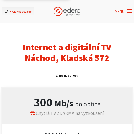
MENU
+420 461 002 999
Ověřit dostupnost
Internet
Internet a digitální TV
ČEZNET TV
Náchod, Kladská 572
Podpora
Změnit adresu
Pro firmy
300
Mb/s
po optice
Kontakt
Chytrá TV ZDARMA na vyzkoušení